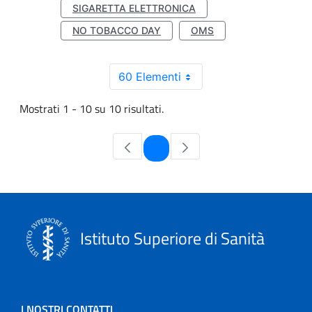
SIGARETTA ELETTRONICA
NO TOBACCO DAY
OMS
60 Elementi
Mostrati 1 - 10 su 10 risultati.
Pagina
1
Istituto Superiore di Sanità
I NOSTRI CONTATTI