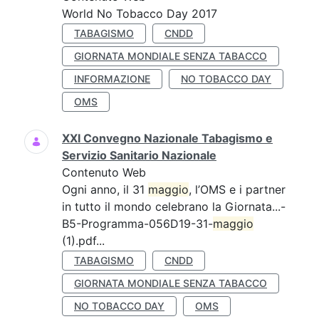
World No Tobacco Day 2017
TABAGISMO
CNDD
GIORNATA MONDIALE SENZA TABACCO
INFORMAZIONE
NO TOBACCO DAY
OMS
XXI Convegno Nazionale Tabagismo e
Servizio Sanitario Nazionale
Contenuto Web
Ogni anno, il 31
maggio
, l’OMS e i partner
in tutto il mondo celebrano la Giornata...-
B5-Programma-056D19-31-
maggio
(1).pdf...
TABAGISMO
CNDD
GIORNATA MONDIALE SENZA TABACCO
NO TOBACCO DAY
OMS