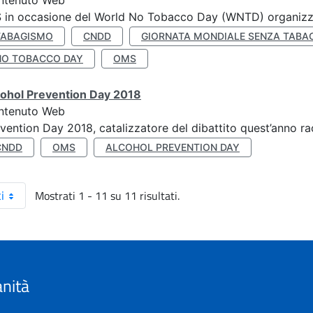
ntenuto Web
S in occasione del World No Tobacco Day (WNTD) organizz
TABAGISMO
CNDD
GIORNATA MONDIALE SENZA TABA
NO TOBACCO DAY
OMS
cohol Prevention Day 2018
ntenuto Web
vention Day 2018, catalizzatore del dibattito quest’anno r
CNDD
OMS
ALCOHOL PREVENTION DAY
Mostrati 1 - 11 su 11 risultati.
i
anità