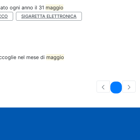
ato ogni anno il 31
maggio
CCO
SIGARETTA ELETTRONICA
accoglie nel mese di
maggio
Pagina
1