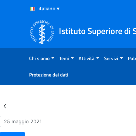
Salta al Contenuto
Salta al Footer
Istituto Superiore di 
Chi siamo
Temi
Attività
Servizi
Pub
Protezione dei dati
Risultati della Ricerca - Ev