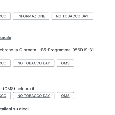
CCO
INFORMAZIONE
NO TOBACCO DAY
ionale
celebrano la Giornata...-B5-Programma-056D19-31-
CCO
NO TOBACCO DAY
OMS
e (OMS) celebra il
CCO
NO TOBACCO DAY
OMS
liani su dieci