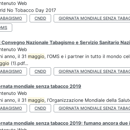
ntenuto Web
rld No Tobacco Day 2017
TABAGISMO
CNDD
GIORNATA MONDIALE SENZA TABA
OMS
 Convegno Nazionale Tabagismo e Servizio Sanitario Naz
ntenuto Web
i anno, il 31
maggio
, l’OMS e i partner in tutto il mondo 
ggio
(1).pdf...
TABAGISMO
CNDD
GIORNATA MONDIALE SENZA TABA
ornata mondiale senza tabacco 2019
ntenuto Web
i anno, il 31
maggio
, l’Organizzazione Mondiale della Salut
TABAGISMO
CNDD
GIORNATA MONDIALE SENZA TABA
rnata mondiale senza tabacco 2019: fumano ancora due ita