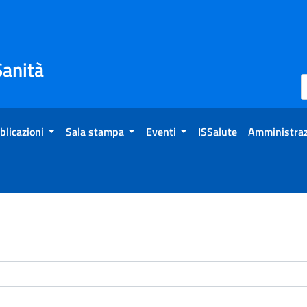
Sanità
blicazioni
Sala stampa
Eventi
ISSalute
Amministraz
enti