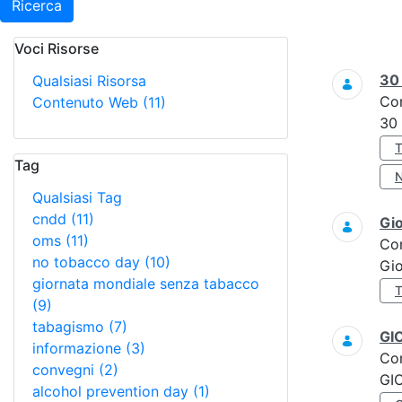
Ricerca
Voci Risorse
Ricerca
3
Qualsiasi Risorsa
Co
Contenuto Web
(11)
30
Tag
Qualsiasi Tag
cndd
(11)
Gi
oms
(11)
Co
no tobacco day
(10)
Gi
giornata mondiale senza tabacco
(9)
tabagismo
(7)
GI
informazione
(3)
Co
convegni
(2)
GI
alcohol prevention day
(1)