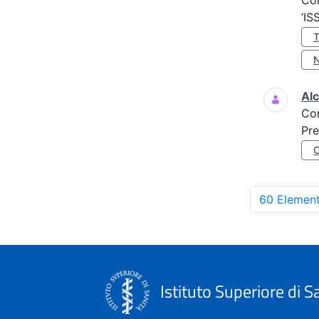
Co
’IS
Al
Co
Pre
60 Element
Istituto Superiore di S