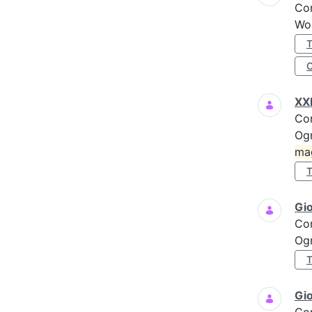
Co
Wo
XXI
Co
Ogn
ma
Gi
Co
Ogn
Gio