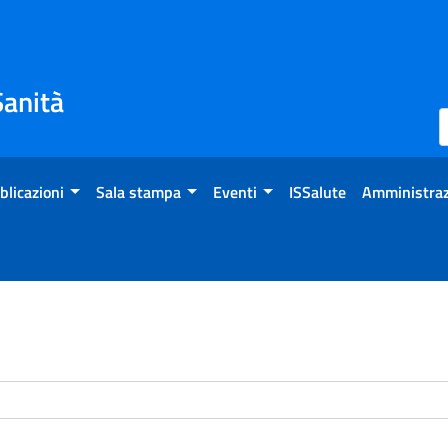
Sanità
blicazioni
Sala stampa
Eventi
ISSalute
Amministraz
enti