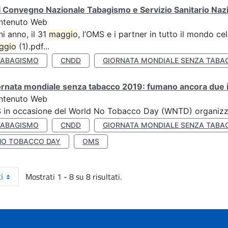
 Convegno Nazionale Tabagismo e Servizio Sanitario Naz
ntenuto Web
i anno, il 31
maggio
, l’OMS e i partner in tutto il mondo 
ggio
(1).pdf...
TABAGISMO
CNDD
GIORNATA MONDIALE SENZA TABA
rnata mondiale senza tabacco 2019: fumano ancora due ita
ntenuto Web
S in occasione del World No Tobacco Day (WNTD) organizz
TABAGISMO
CNDD
GIORNATA MONDIALE SENZA TABA
NO TOBACCO DAY
OMS
Mostrati 1 - 8 su 8 risultati.
i