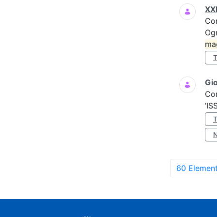
XXI
Co
Ogn
ma
Gio
Co
’IS
60 Element