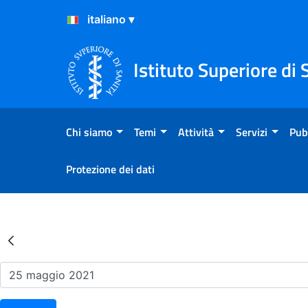
Salta al Contenuto
Salta al Footer
Istituto Superiore di 
Chi siamo
Temi
Attività
Servizi
Pub
Protezione dei dati
Risultati della Ricerca - Ev