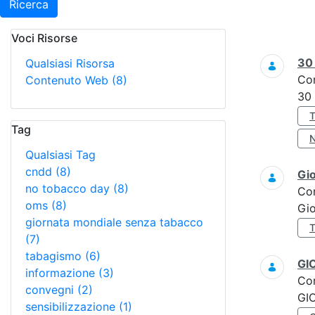
Ricerca
Voci Risorse
Ricerca
3
Qualsiasi Risorsa
Co
Contenuto Web
(8)
30
Tag
Qualsiasi Tag
cndd
(8)
Gi
no tobacco day
(8)
Co
oms
(8)
Gi
giornata mondiale senza tabacco
(7)
tabagismo
(6)
GI
informazione
(3)
Co
convegni
(2)
GI
sensibilizzazione
(1)