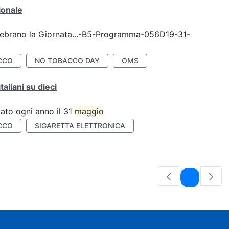
ionale
celebrano la Giornata...-B5-Programma-056D19-31-
CCO
NO TOBACCO DAY
OMS
liani su dieci
ato ogni anno il 31
maggio
CCO
SIGARETTA ELETTRONICA
Pagina
1