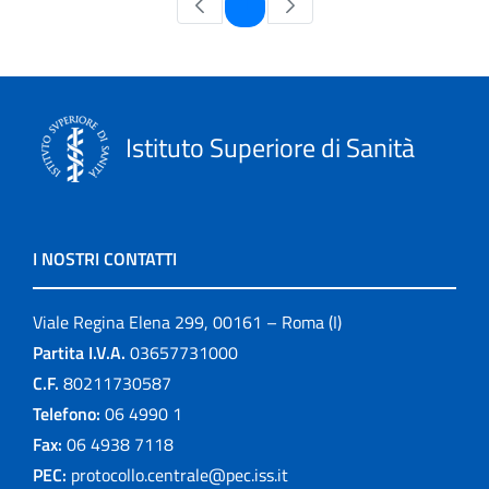
Pagina
1
Istituto Superiore di Sanità
I NOSTRI CONTATTI
Viale Regina Elena 299, 00161 – Roma (I)
Partita I.V.A.
03657731000
C.F.
80211730587
Telefono:
06 4990 1
Fax:
06 4938 7118
PEC:
protocollo.centrale@pec.iss.it