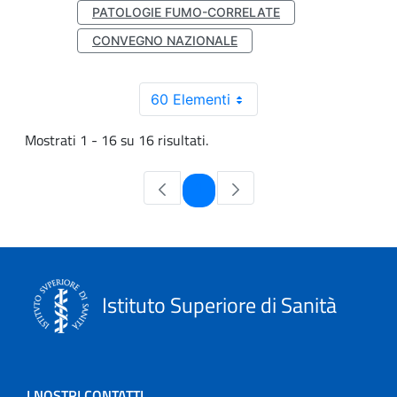
PATOLOGIE FUMO-CORRELATE
CONVEGNO NAZIONALE
60 Elementi
Mostrati 1 - 16 su 16 risultati.
Pagina
1
Istituto Superiore di Sanità
I NOSTRI CONTATTI