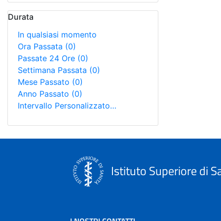
Durata
In qualsiasi momento
Ora Passata
(0)
Passate 24 Ore
(0)
Settimana Passata
(0)
Mese Passato
(0)
Anno Passato
(0)
Intervallo Personalizzato…
Istituto Superiore di S