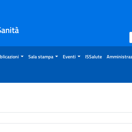
Sanità
blicazioni
Sala stampa
Eventi
ISSalute
Amministraz
enti