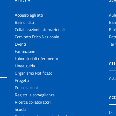
ATTIVITÀ
SER
Accesso agli atti
Aul
Basi di dati
Ban
Collaborazioni internazionali
Bibl
Comitato Etico Nazionale
Patr
Eventi
Tari
Formazione
Laboratori di riferimento
ATT
Linee guida
Organismo Notificato
Atti
Progetti
Pubblicazioni
Registri e sorveglianze
ACC
Ricerca collaboratori
Scuola
Dich