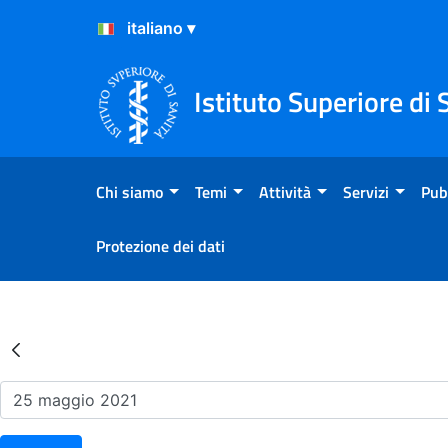
Salta al Contenuto
Salta al Footer
Istituto Superiore di 
Chi siamo
Temi
Attività
Servizi
Pub
Protezione dei dati
Risultati della Ricerca - Ev