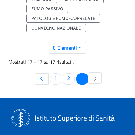
FUMO PASSIVO
PATOLOGIE FUMO-CORRELATE
CONVEGNO NAZIONALE
8 Elementi
Mostrati 17 - 17 su 17 risultati.
Pagina
Pagina
Pagina
1
2
3
Istituto Superiore di Sanità