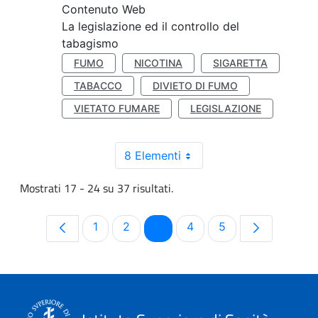
Contenuto Web
La legislazione ed il controllo del
tabagismo
FUMO
NICOTINA
SIGARETTA
TABACCO
DIVIETO DI FUMO
VIETATO FUMARE
LEGISLAZIONE
8 Elementi
Mostrati 17 - 24 su 37 risultati.
Pagina
Pagina
Pagina
Pagina
Pagina
1
2
3
4
5