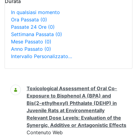
Durata
In qualsiasi momento
Ora Passata
(0)
Passate 24 Ore
(0)
Settimana Passata
(0)
Mese Passato
(0)
Anno Passato
(0)
Intervallo Personalizzato…
Ricerca
Toxicological Assessment of Oral Co-
Exposure to Bisphenol A (BPA) and
Bis(2-ethylhexyl) Phthalate (DEHP) in
Juvenile Rats at Environmentally
Relevant Dose Levels: Evaluation of the
Synergic, Additive or Antagonistic Effects
Contenuto Web