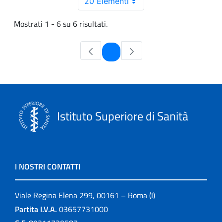
20 Elementi
Mostrati 1 - 6 su 6 risultati.
Pagina
1
Istituto Superiore di Sanità
I NOSTRI CONTATTI
Viale Regina Elena 299, 00161 – Roma (I)
Partita I.V.A.
03657731000