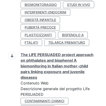
BIOMONITORAGGIO
STUDI IN VIVO
INTERFERENTI ENDOCRINI
OBESITÀ INFANTILE
PUBERTÀ PRECOCE
PLASTICIZZANTI
BISFENOLO A
FTALATI
TELARCA PREMATURO
The LIFE PERSUADED project approach
on phthalates and bisphenol A
biomonitoring in Italian mother-child
pairs linking exposure and juvenile
diseases
Contenuto Web
Descrizione generale del progetto Life
PERSUADED
CONTAMINANTI CHIMICI