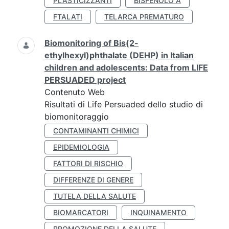
PLASTICIZZANTI
BISFENOLO A
FTALATI
TELARCA PREMATURO
Biomonitoring of Bis(2-
ethylhexyl)phthalate (DEHP) in Italian
children and adolescents: Data from LIFE
PERSUADED project
Contenuto Web
Risultati di Life Persuaded dello studio di
biomonitoraggio
CONTAMINANTI CHIMICI
EPIDEMIOLOGIA
FATTORI DI RISCHIO
DIFFERENZE DI GENERE
TUTELA DELLA SALUTE
BIOMARCATORI
INQUINAMENTO
PROMOZIONE DELLA SALUTE