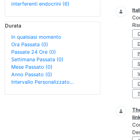
interferenti endocrini
(6)
Ita
Co
Ris
Durata
In qualsiasi momento
D
Ora Passata
(0)
Passate 24 Ore
(0)
Settimana Passata
(0)
S
Mese Passato
(0)
Anno Passato
(0)
Intervallo Personalizzato…
O
The
lin
Co
Des