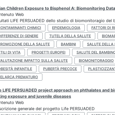
lian Children Exposure to Bisphenol A: Biomonitoring Da
ntenuto Web
ultati LIFE PERSUADED dello studio di biomonitoragio del 
CONTAMINANTI CHIMICI
EPIDEMIOLOGIA
FATTORI DI R
IFFERENZE DI GENERE
TUTELA DELLA SALUTE
BIOMA
PROMOZIONE DELLA SALUTE
BAMBINI
SALUTE DELLA
TILI DI VITA
PROGETTI EUROPEI
SALUTE DEL BAMBIN
VALUTAZIONE IMPATTO SULLA SALUTE
BIOMONITORAGGIO
BESITÀ INFANTILE
PUBERTÀ PRECOCE
PLASTICIZZAN
TELARCA PREMATURO
 LIFE PERSUADED project approach on phthalates and bisp
king exposure and juvenile diseases
ntenuto Web
crizione generale del progetto Life PERSUADED