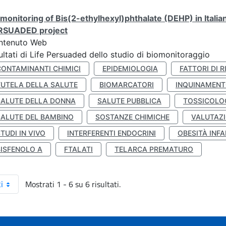
monitoring of Bis(2-ethylhexyl)phthalate (DEHP) in Italia
RSUADED project
ntenuto Web
ultati di Life Persuaded dello studio di biomonitoraggio
CONTAMINANTI CHIMICI
EPIDEMIOLOGIA
FATTORI DI R
TUTELA DELLA SALUTE
BIOMARCATORI
INQUINAMEN
SALUTE DELLA DONNA
SALUTE PUBBLICA
TOSSICOLO
SALUTE DEL BAMBINO
SOSTANZE CHIMICHE
VALUTAZI
TUDI IN VIVO
INTERFERENTI ENDOCRINI
OBESITÀ INFA
BISFENOLO A
FTALATI
TELARCA PREMATURO
Mostrati 1 - 6 su 6 risultati.
i