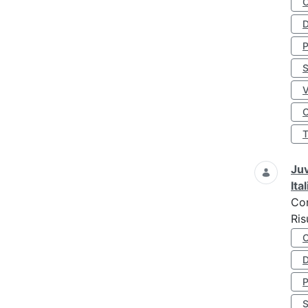
D
S
O
Juv
Ita
Co
Ris
D
S