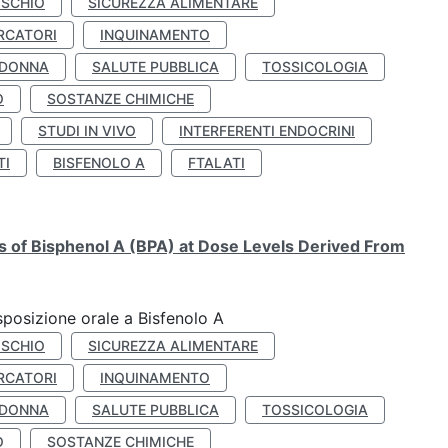
ISCHIO
SICUREZZA ALIMENTARE
RCATORI
INQUINAMENTO
 DONNA
SALUTE PUBBLICA
TOSSICOLOGIA
O
SOSTANZE CHIMICHE
STUDI IN VIVO
INTERFERENTI ENDOCRINI
TI
BISFENOLO A
FTALATI
ts of Bisphenol A (BPA) at Dose Levels Derived From
esposizione orale a Bisfenolo A
ISCHIO
SICUREZZA ALIMENTARE
RCATORI
INQUINAMENTO
 DONNA
SALUTE PUBBLICA
TOSSICOLOGIA
O
SOSTANZE CHIMICHE