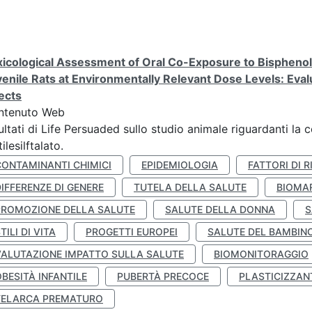
icological Assessment of Oral Co-Exposure to Bisphenol 
enile Rats at Environmentally Relevant Dose Levels: Evalu
ects
ntenuto Web
ultati di Life Persuaded sullo studio animale riguardanti la 
tilesilftalato.
CONTAMINANTI CHIMICI
EPIDEMIOLOGIA
FATTORI DI R
IFFERENZE DI GENERE
TUTELA DELLA SALUTE
BIOMA
PROMOZIONE DELLA SALUTE
SALUTE DELLA DONNA
S
TILI DI VITA
PROGETTI EUROPEI
SALUTE DEL BAMBIN
VALUTAZIONE IMPATTO SULLA SALUTE
BIOMONITORAGGIO
BESITÀ INFANTILE
PUBERTÀ PRECOCE
PLASTICIZZAN
TELARCA PREMATURO