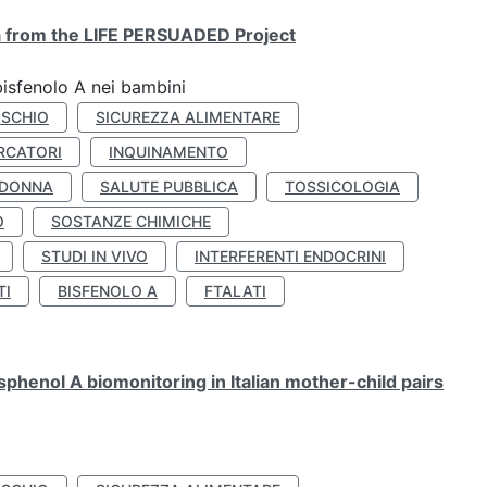
ta from the LIFE PERSUADED Project
bisfenolo A nei bambini
ISCHIO
SICUREZZA ALIMENTARE
RCATORI
INQUINAMENTO
 DONNA
SALUTE PUBBLICA
TOSSICOLOGIA
O
SOSTANZE CHIMICHE
STUDI IN VIVO
INTERFERENTI ENDOCRINI
TI
BISFENOLO A
FTALATI
henol A biomonitoring in Italian mother-child pairs