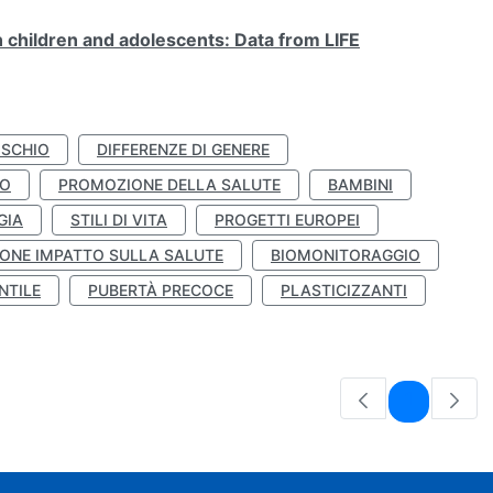
n children and adolescents: Data from LIFE
ISCHIO
DIFFERENZE DI GENERE
TO
PROMOZIONE DELLA SALUTE
BAMBINI
GIA
STILI DI VITA
PROGETTI EUROPEI
ONE IMPATTO SULLA SALUTE
BIOMONITORAGGIO
NTILE
PUBERTÀ PRECOCE
PLASTICIZZANTI
Pagina
1