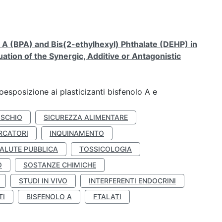
A (BPA) and Bis(2-ethylhexyl) Phthalate (DEHP) in
ation of the Synergic, Additive or Antagonistic
coesposizione ai plasticizanti bisfenolo A e
ISCHIO
SICUREZZA ALIMENTARE
RCATORI
INQUINAMENTO
ALUTE PUBBLICA
TOSSICOLOGIA
O
SOSTANZE CHIMICHE
STUDI IN VIVO
INTERFERENTI ENDOCRINI
TI
BISFENOLO A
FTALATI