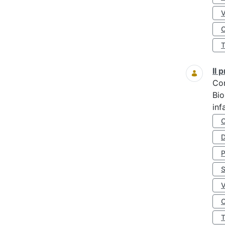
O
Il
Co
Bio
inf
D
S
O