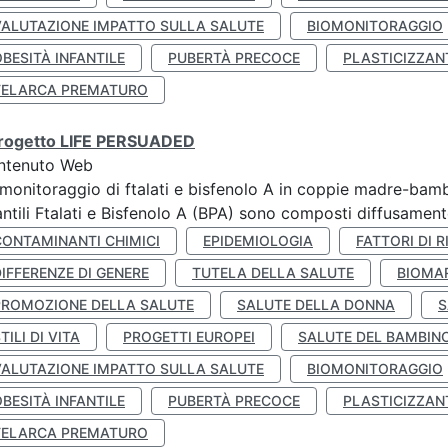
VALUTAZIONE IMPATTO SULLA SALUTE
BIOMONITORAGGIO
BESITÀ INFANTILE
PUBERTÀ PRECOCE
PLASTICIZZAN
TELARCA PREMATURO
 progetto LIFE PERSUADED
ntenuto Web
monitoraggio di ftalati e bisfenolo A in coppie madre-bamb
antili Ftalati e Bisfenolo A (BPA) sono composti diffusamente 
CONTAMINANTI CHIMICI
EPIDEMIOLOGIA
FATTORI DI R
IFFERENZE DI GENERE
TUTELA DELLA SALUTE
BIOMA
PROMOZIONE DELLA SALUTE
SALUTE DELLA DONNA
S
TILI DI VITA
PROGETTI EUROPEI
SALUTE DEL BAMBIN
VALUTAZIONE IMPATTO SULLA SALUTE
BIOMONITORAGGIO
BESITÀ INFANTILE
PUBERTÀ PRECOCE
PLASTICIZZAN
TELARCA PREMATURO