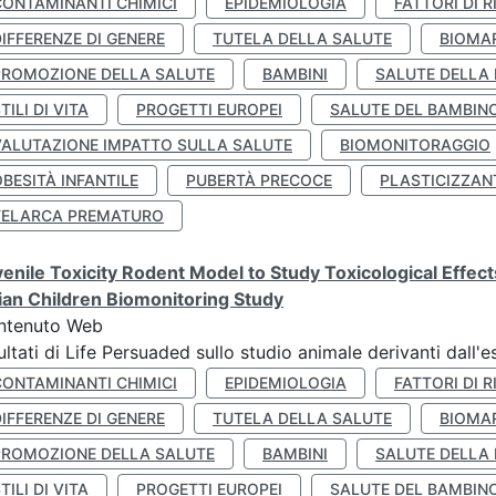
CONTAMINANTI CHIMICI
EPIDEMIOLOGIA
FATTORI DI R
IFFERENZE DI GENERE
TUTELA DELLA SALUTE
BIOMA
PROMOZIONE DELLA SALUTE
BAMBINI
SALUTE DELLA
TILI DI VITA
PROGETTI EUROPEI
SALUTE DEL BAMBIN
VALUTAZIONE IMPATTO SULLA SALUTE
BIOMONITORAGGIO
BESITÀ INFANTILE
PUBERTÀ PRECOCE
PLASTICIZZAN
TELARCA PREMATURO
enile Toxicity Rodent Model to Study Toxicological Effec
lian Children Biomonitoring Study
ntenuto Web
ultati di Life Persuaded sullo studio animale derivanti dall'
CONTAMINANTI CHIMICI
EPIDEMIOLOGIA
FATTORI DI R
IFFERENZE DI GENERE
TUTELA DELLA SALUTE
BIOMA
PROMOZIONE DELLA SALUTE
BAMBINI
SALUTE DELLA
TILI DI VITA
PROGETTI EUROPEI
SALUTE DEL BAMBIN