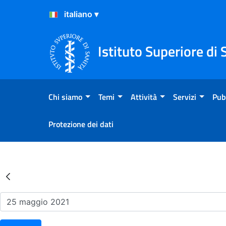
Salta al Contenuto
Salta al Footer
Istituto Superiore di 
Chi siamo
Temi
Attività
Servizi
Pub
Protezione dei dati
Risultati della Ricerca - Ev