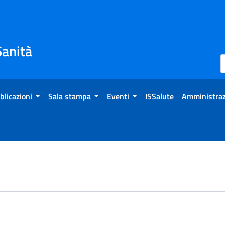
Sanità
blicazioni
Sala stampa
Eventi
ISSalute
Amministraz
enti