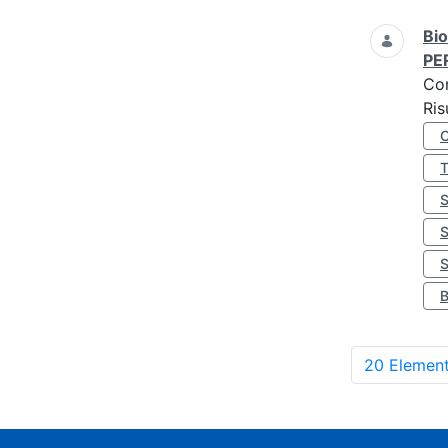
Bio
PE
Co
Ris
S
20 Element