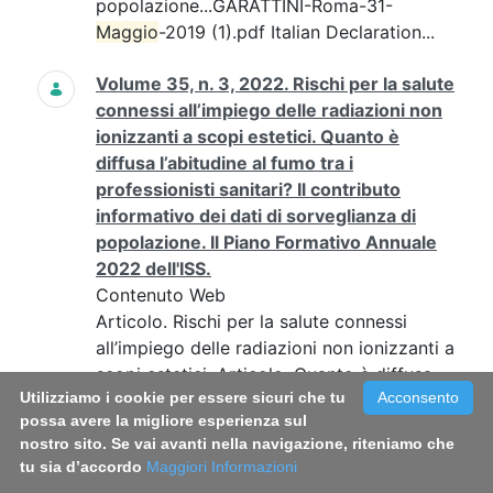
popolazione...GARATTINI-Roma-31-
Maggio
-2019 (1).pdf Italian Declaration...
Volume 35, n. 3, 2022. Rischi per la salute
connessi all’impiego delle radiazioni non
ionizzanti a scopi estetici. Quanto è
diffusa l’abitudine al fumo tra i
professionisti sanitari? Il contributo
informativo dei dati di sorveglianza di
popolazione. Il Piano Formativo Annuale
2022 dell'ISS.
Contenuto Web
Articolo. Rischi per la salute connessi
all’impiego delle radiazioni non ionizzanti a
scopi estetici. Articolo. Quanto è diffusa
Utilizziamo i cookie per essere sicuri che tu
Acconsento
l’abitudine al fumo tra i professionisti
possa avere la migliore esperienza sul
sanitari? Il contributo...
nostro sito. Se vai avanti nella navigazione, riteniamo che
tu sia d’accordo
Maggiori Informazioni
XXVII Convegno Nazionale “Tabagismo e