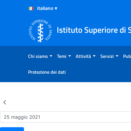
Salta al Contenuto
Salta al Footer
Istituto Superiore di 
Chi siamo
Temi
Attività
Servizi
Pub
Protezione dei dati
Risultati della Ricerca - Ev