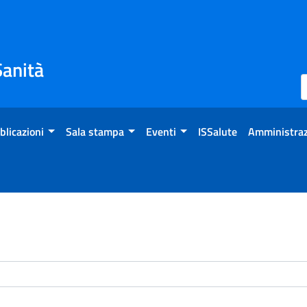
Sanità
blicazioni
Sala stampa
Eventi
ISSalute
Amministraz
enti