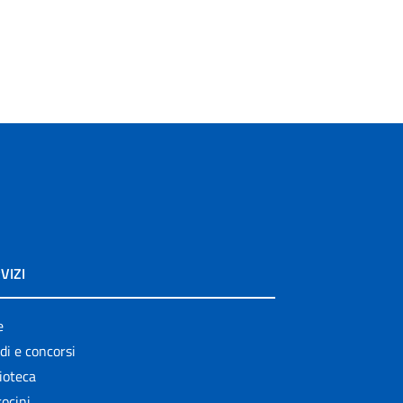
VIZI
e
di e concorsi
ioteca
ocini