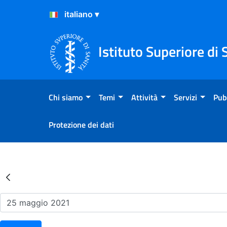
Salta al Contenuto
Salta al Footer
Istituto Superiore di 
Chi siamo
Temi
Attività
Servizi
Pub
Protezione dei dati
Risultati della Ricerca - Ev