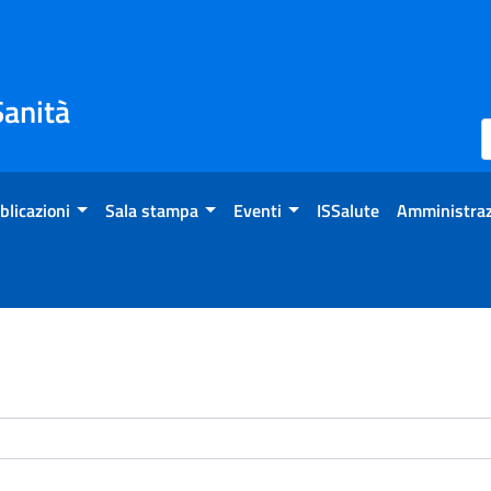
Sanità
blicazioni
Sala stampa
Eventi
ISSalute
Amministraz
enti