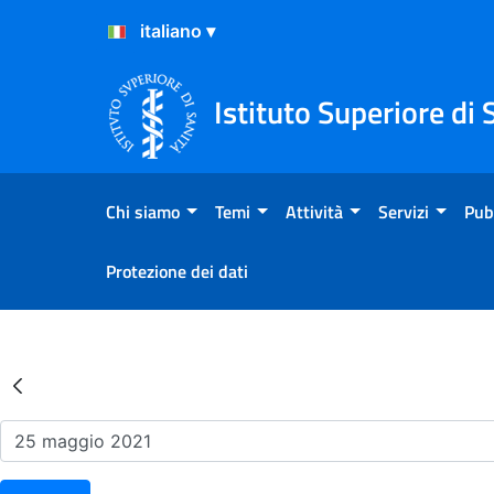
Salta al Contenuto
Salta al Footer
Istituto Superiore di 
Chi siamo
Temi
Attività
Servizi
Pub
Protezione dei dati
Risultati della Ricerca - Ev