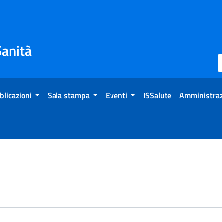
Sanità
blicazioni
Sala stampa
Eventi
ISSalute
Amministraz
enti