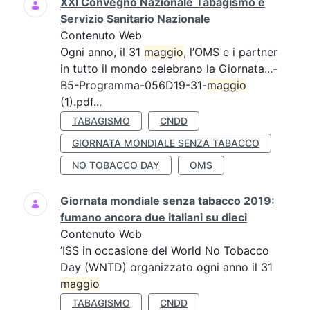
XXI Convegno Nazionale Tabagismo e
Servizio Sanitario Nazionale
Contenuto Web
Ogni anno, il 31
maggio
, l’OMS e i partner
in tutto il mondo celebrano la Giornata...-
B5-Programma-056D19-31-
maggio
(1).pdf...
TABAGISMO
CNDD
GIORNATA MONDIALE SENZA TABACCO
NO TOBACCO DAY
OMS
Giornata mondiale senza tabacco 2019:
fumano ancora due italiani su dieci
Contenuto Web
’ISS in occasione del World No Tobacco
Day (WNTD) organizzato ogni anno il 31
maggio
TABAGISMO
CNDD