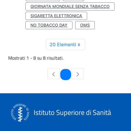
GIORNATA MONDIALE SENZA TABACCO
SIGARETTA ELETTRONICA
NO TOBACCO DAY
OMS
20 Elementi
Mostrati 1 - 8 su 8 risultati.
Pagina
1
Istituto Superiore di Sanità