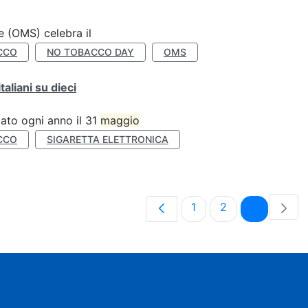
e (OMS) celebra il
CCO
NO TOBACCO DAY
OMS
liani su dieci
ato ogni anno il 31
maggio
CCO
SIGARETTA ELETTRONICA
Pagina
Pagina
Pagina
1
2
3