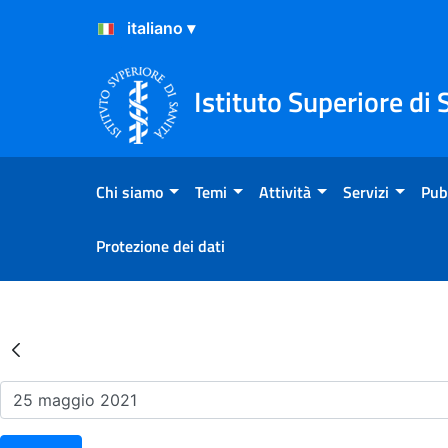
Salta al Contenuto
Salta al Footer
Istituto Superiore di 
Chi siamo
Temi
Attività
Servizi
Pub
Protezione dei dati
Risultati della Ricerca - Ev