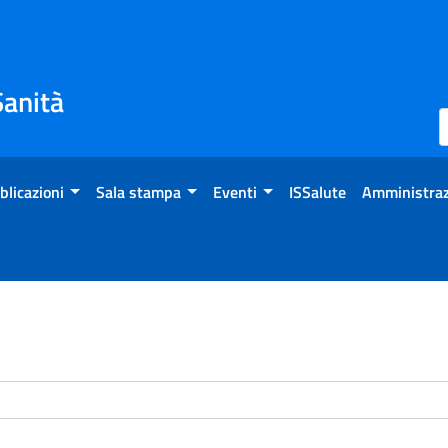
Sanità
blicazioni
Sala stampa
Eventi
ISSalute
Amministraz
enti