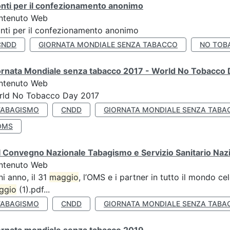
nti per il confezionamento anonimo
ntenuto Web
nti per il confezionamento anonimo
CNDD
GIORNATA MONDIALE SENZA TABACCO
NO TOB
ornata Mondiale senza tabacco 2017 - World No Tobacco
ntenuto Web
rld No Tobacco Day 2017
TABAGISMO
CNDD
GIORNATA MONDIALE SENZA TABA
OMS
 Convegno Nazionale Tabagismo e Servizio Sanitario Naz
ntenuto Web
i anno, il 31
maggio
, l’OMS e i partner in tutto il mondo 
ggio
(1).pdf...
TABAGISMO
CNDD
GIORNATA MONDIALE SENZA TABA