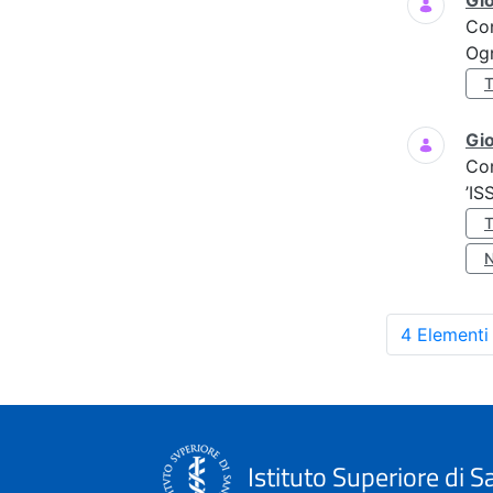
Gi
Co
Ogn
Gio
Co
’IS
4 Elementi
Istituto Superiore di S