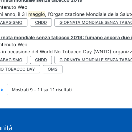
ornata mondiale senza tabacco 2019
ntenuto Web
i anno, il 31
maggio
, l’Organizzazione Mondiale della Salut
TABAGISMO
CNDD
GIORNATA MONDIALE SENZA TABA
rnata mondiale senza tabacco 2019: fumano ancora due ita
ntenuto Web
S in occasione del World No Tobacco Day (WNTD) organizz
TABAGISMO
CNDD
GIORNATA MONDIALE SENZA TABA
NO TOBACCO DAY
OMS
Mostrati 9 - 11 su 11 risultati.
anità