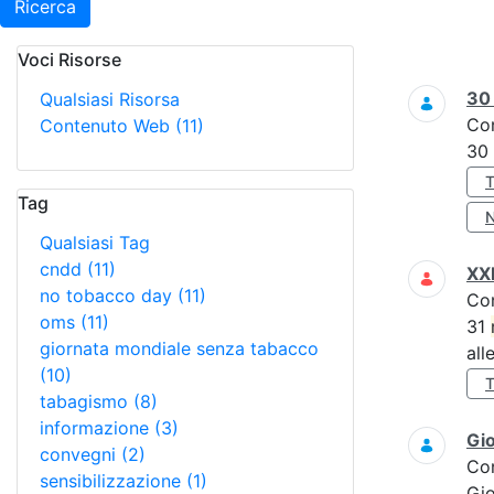
Ricerca
Voci Risorse
Ricerca
3
Qualsiasi Risorsa
Co
Contenuto Web
(11)
30
Tag
Qualsiasi Tag
cndd
(11)
XXI
no tobacco day
(11)
Co
oms
(11)
31
giornata mondiale senza tabacco
all
(10)
tabagismo
(8)
informazione
(3)
Gi
convegni
(2)
Co
sensibilizzazione
(1)
Gi