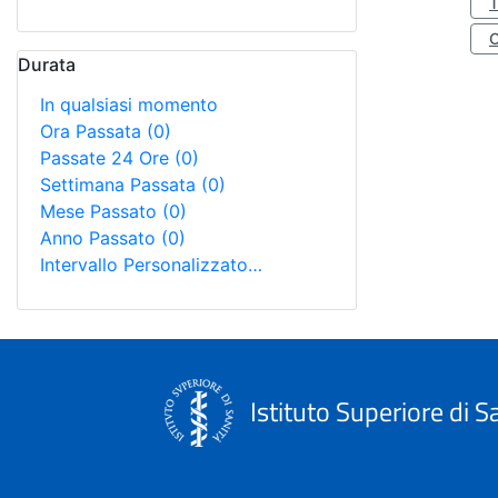
Durata
In qualsiasi momento
Ora Passata
(0)
Passate 24 Ore
(0)
Settimana Passata
(0)
Mese Passato
(0)
Anno Passato
(0)
Intervallo Personalizzato…
Istituto Superiore di S