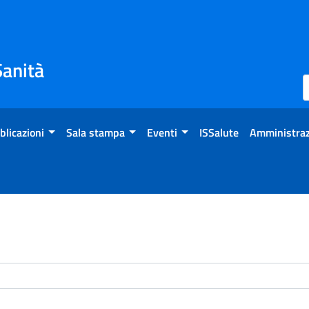
Sanità
blicazioni
Sala stampa
Eventi
ISSalute
Amministraz
enti