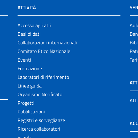
ATTIVITÀ
SER
Accesso agli atti
Aul
Basi di dati
Ban
Collaborazioni internazionali
Bibl
Comitato Etico Nazionale
Patr
Eventi
Tari
Formazione
Laboratori di riferimento
ATT
Linee guida
Organismo Notificato
Atti
Progetti
Pubblicazioni
Registri e sorveglianze
ACC
Ricerca collaboratori
Scuola