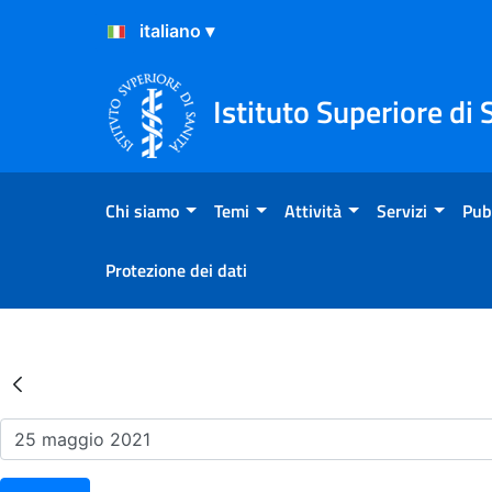
Salta al Contenuto
Salta al Footer
Istituto Superiore di 
Chi siamo
Temi
Attività
Servizi
Pub
Protezione dei dati
Risultati della Ricerca - Ev