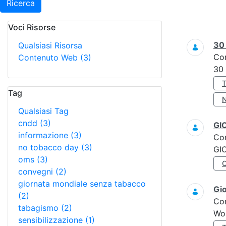
Ricerca
Voci Risorse
Ricerca
3
Qualsiasi Risorsa
Co
Contenuto Web
(3)
30
Tag
Qualsiasi Tag
cndd
(3)
GI
informazione
(3)
Co
no tobacco day
(3)
GI
oms
(3)
convegni
(2)
giornata mondiale senza tabacco
Gi
(2)
Co
tabagismo
(2)
Wo
sensibilizzazione
(1)