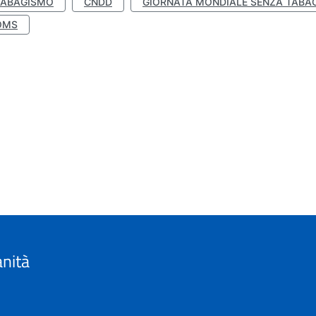
TABAGISMO
CNDD
GIORNATA MONDIALE SENZA TABA
OMS
anità