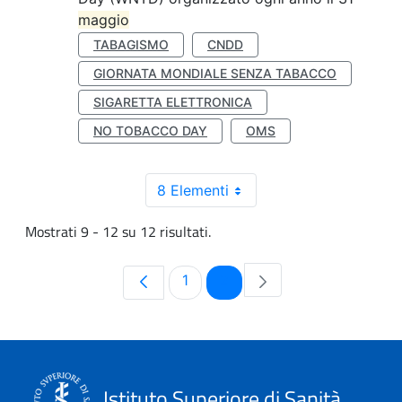
maggio
TABAGISMO
CNDD
GIORNATA MONDIALE SENZA TABACCO
SIGARETTA ELETTRONICA
NO TOBACCO DAY
OMS
8 Elementi
Mostrati 9 - 12 su 12 risultati.
Pagina
Pagina
1
2
Istituto Superiore di Sanità