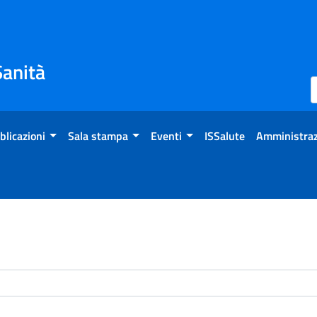
Sanità
blicazioni
Sala stampa
Eventi
ISSalute
Amministraz
enti