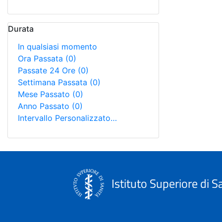
Durata
In qualsiasi momento
Ora Passata
(0)
Passate 24 Ore
(0)
Settimana Passata
(0)
Mese Passato
(0)
Anno Passato
(0)
Intervallo Personalizzato…
Istituto Superiore di S