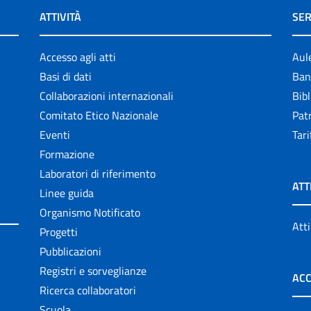
ATTIVITÀ
SER
Accesso agli atti
Aul
Basi di dati
Ban
Collaborazioni internazionali
Bibl
Comitato Etico Nazionale
Patr
Eventi
Tari
Formazione
Laboratori di riferimento
ATT
Linee guida
Organismo Notificato
Atti
Progetti
Pubblicazioni
Registri e sorveglianze
ACC
Ricerca collaboratori
Scuola