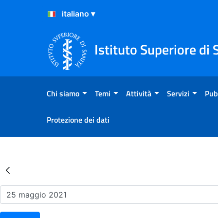
Salta al Contenuto
Salta al Footer
Istituto Superiore di 
Chi siamo
Temi
Attività
Servizi
Pub
Protezione dei dati
Risultati della Ricerca - Ev