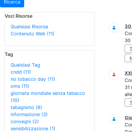
Ricerca
Voci Risorse
Ricerca
3
Qualsiasi Risorsa
Co
Contenuto Web
(11)
30
Tag
Qualsiasi Tag
cndd
(11)
XXI
no tobacco day
(11)
Co
oms
(11)
31
giornata mondiale senza tabacco
all
(10)
tabagismo
(8)
informazione
(3)
Gi
convegni
(2)
Co
sensibilizzazione
(1)
Gi