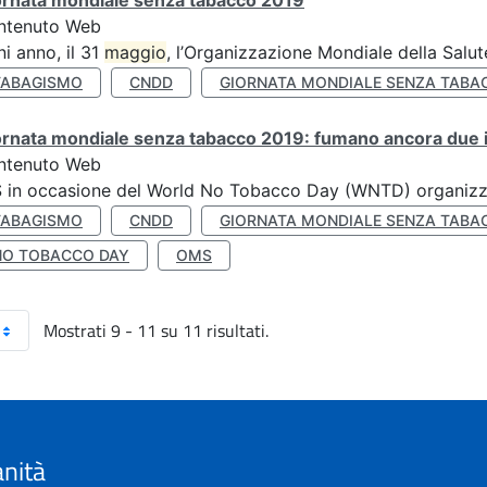
ornata mondiale senza tabacco 2019
ntenuto Web
i anno, il 31
maggio
, l’Organizzazione Mondiale della Salut
TABAGISMO
CNDD
GIORNATA MONDIALE SENZA TABA
rnata mondiale senza tabacco 2019: fumano ancora due ita
ntenuto Web
S in occasione del World No Tobacco Day (WNTD) organizz
TABAGISMO
CNDD
GIORNATA MONDIALE SENZA TABA
NO TOBACCO DAY
OMS
Mostrati 9 - 11 su 11 risultati.
anità