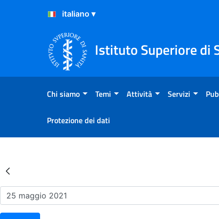
Salta al Contenuto
Salta al Footer
Istituto Superiore di 
Chi siamo
Temi
Attività
Servizi
Pub
Protezione dei dati
Risultati della Ricerca - Ev