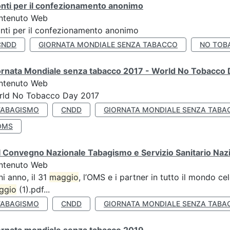
nti per il confezionamento anonimo
ntenuto Web
nti per il confezionamento anonimo
CNDD
GIORNATA MONDIALE SENZA TABACCO
NO TOB
ornata Mondiale senza tabacco 2017 - World No Tobacco
ntenuto Web
rld No Tobacco Day 2017
TABAGISMO
CNDD
GIORNATA MONDIALE SENZA TABA
OMS
 Convegno Nazionale Tabagismo e Servizio Sanitario Naz
ntenuto Web
i anno, il 31
maggio
, l’OMS e i partner in tutto il mondo 
ggio
(1).pdf...
TABAGISMO
CNDD
GIORNATA MONDIALE SENZA TABA