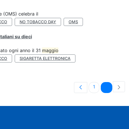
e (OMS) celebra il
CCO
NO TOBACCO DAY
OMS
liani su dieci
ato ogni anno il 31
maggio
CCO
SIGARETTA ELETTRONICA
Pagina
Pagina
1
2