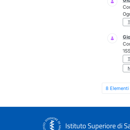
Gi
Co
Ogn
Gio
Co
’IS
8 Elementi
Istituto Superiore di S