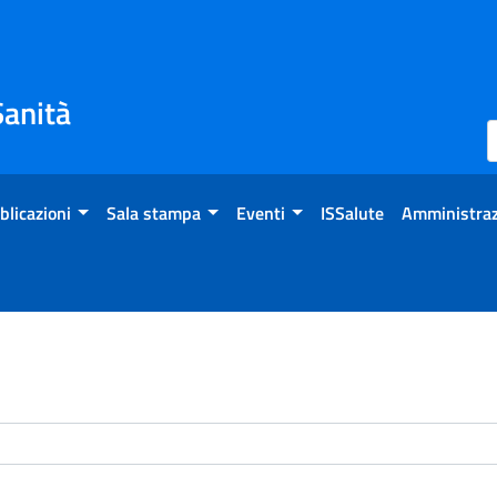
Sanità
blicazioni
Sala stampa
Eventi
ISSalute
Amministraz
enti