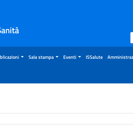
Sanità
blicazioni
Sala stampa
Eventi
ISSalute
Amministraz
enti