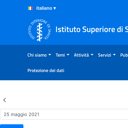
Salta al Contenuto
Salta al Footer
Istituto Superiore di 
Chi siamo
Temi
Attività
Servizi
Pub
Protezione dei dati
Risultati della Ricerca - Ev