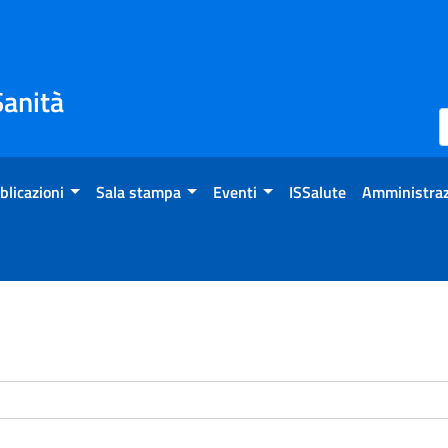
Sanità
blicazioni
Sala stampa
Eventi
ISSalute
Amministraz
enti