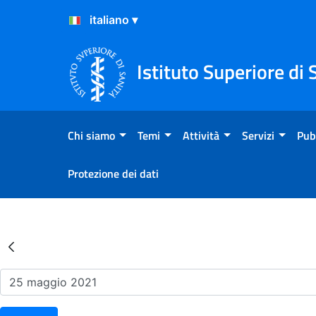
Salta al Contenuto
Salta al Footer
Istituto Superiore di 
Chi siamo
Temi
Attività
Servizi
Pub
Protezione dei dati
Risultati della Ricerca - Ev