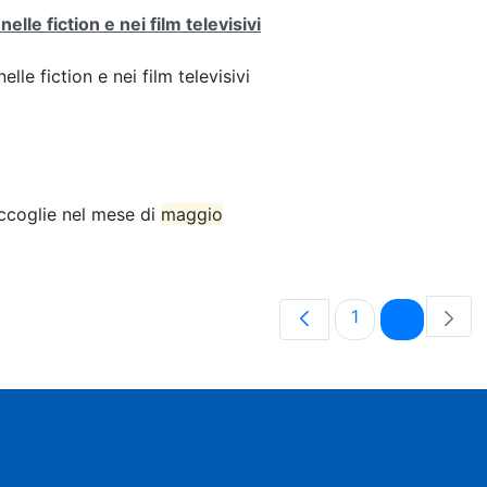
lle fiction e nei film televisivi
lle fiction e nei film televisivi
accoglie nel mese di
maggio
Pagina
Pagina
1
2