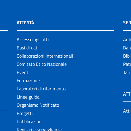
ATTIVITÀ
SER
Accesso agli atti
Aul
Basi di dati
Ban
Collaborazioni internazionali
Bibl
Comitato Etico Nazionale
Patr
Eventi
Tari
Formazione
Laboratori di riferimento
ATT
Linee guida
Organismo Notificato
Atti
Progetti
Pubblicazioni
Registri e sorveglianze