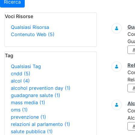
Ricerca
Voci Risorse
Ricerca
Gua
Qualsiasi Risorsa
Co
Contenuto Web
(5)
Gua
Tag
Re
Qualsiasi Tag
Co
cndd
(5)
Rel
alcol
(4)
alcohol prevention day
(1)
guadagnare salute
(1)
mass media
(1)
Alc
oms
(1)
Co
prevenzione
(1)
Alc
relazioni al parlamento
(1)
salute pubblica
(1)