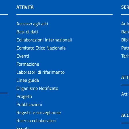
ATTIVITÀ
SER
Accesso agli atti
Aul
Basi di dati
Ban
Collaborazioni internazionali
Bibl
Comitato Etico Nazionale
Patr
Eventi
Tari
Formazione
Laboratori di riferimento
ATT
Linee guida
Organismo Notificato
Atti
Progetti
Pubblicazioni
Registri e sorveglianze
ACC
Ricerca collaboratori
Scuola