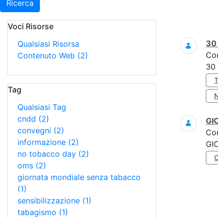
Ricerca
Voci Risorse
Ricerca
3
Qualsiasi Risorsa
Co
Contenuto Web
(2)
30
Tag
Qualsiasi Tag
cndd
(2)
GI
convegni
(2)
Co
informazione
(2)
GI
no tobacco day
(2)
oms
(2)
giornata mondiale senza tabacco
(1)
sensibilizzazione
(1)
tabagismo
(1)