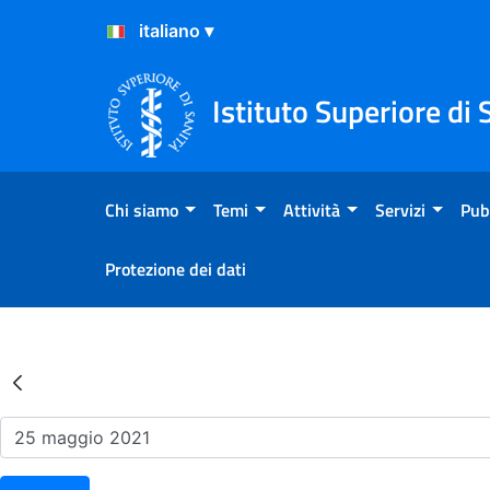
Salta al Contenuto
Salta al Footer
Istituto Superiore di 
Chi siamo
Temi
Attività
Servizi
Pub
Protezione dei dati
Risultati della Ricerca - Ev