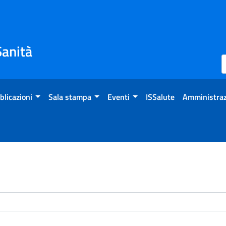
Sanità
blicazioni
Sala stampa
Eventi
ISSalute
Amministraz
enti