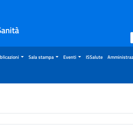
Sanità
blicazioni
Sala stampa
Eventi
ISSalute
Amministraz
enti