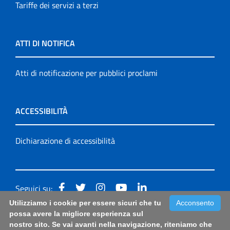
Tariffe dei servizi a terzi
ATTI DI NOTIFICA
Atti di notificazione per pubblici proclami
ACCESSIBILITÀ
Dichiarazione di accessibilità
Seguici su:
Utilizziamo i cookie per essere sicuri che tu
Acconsento
Accessibilità: form di segnalazione di prima istanza per
possa avere la migliore esperienza sul
nostro sito. Se vai avanti nella navigazione, riteniamo che
questa pagina
|
Note Legali
|
Sitemap