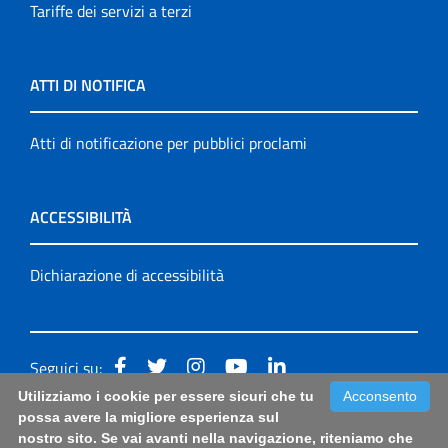
Tariffe dei servizi a terzi
ATTI DI NOTIFICA
Atti di notificazione per pubblici proclami
ACCESSIBILITÀ
Dichiarazione di accessibilità
Seguici su:
Utilizziamo i cookie per essere sicuri che tu
Acconsento
Accessibilità: form di segnalazione di prima istanza per
possa avere la migliore esperienza sul
nostro sito. Se vai avanti nella navigazione, riteniamo che
questa pagina
|
Note Legali
|
Sitemap