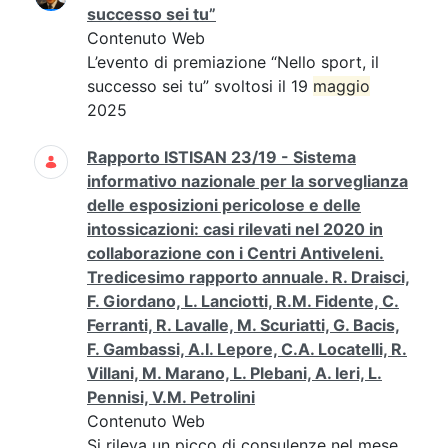
successo sei tu”
Contenuto Web
L’evento di premiazione “Nello sport, il
successo sei tu” svoltosi il 19
maggio
2025
Rapporto ISTISAN 23/19 - Sistema
informativo nazionale per la sorveglianza
delle esposizioni pericolose e delle
intossicazioni: casi rilevati nel 2020 in
collaborazione con i Centri Antiveleni.
Tredicesimo rapporto annuale. R. Draisci,
F. Giordano, L. Lanciotti, R.M. Fidente, C.
Ferranti, R. Lavalle, M. Scuriatti, G. Bacis,
F. Gambassi, A.I. Lepore, C.A. Locatelli, R.
Villani, M. Marano, L. Plebani, A. Ieri, L.
Pennisi, V.M. Petrolini
Contenuto Web
Si rileva un picco di consulenze nel mese