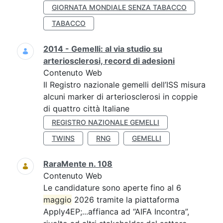
GIORNATA MONDIALE SENZA TABACCO
TABACCO
2014 - Gemelli: al via studio su
arteriosclerosi, record di adesioni
Contenuto Web
Il Registro nazionale gemelli dell’ISS misura
alcuni marker di arteriosclerosi in coppie
di quattro città Italiane
REGISTRO NAZIONALE GEMELLI
TWINS
RNG
GEMELLI
RaraMente n. 108
Contenuto Web
Le candidature sono aperte fino al 6
maggio
2026 tramite la piattaforma
Apply4EP;...affianca ad “AIFA Incontra”,