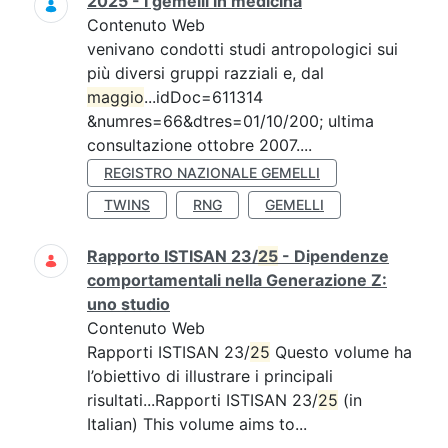
2025 - I gemelli in medicina
Contenuto Web
venivano condotti studi antropologici sui
più diversi gruppi razziali e, dal
maggio
...idDoc=611314
&numres=66&dtres=01/10/200; ultima
consultazione ottobre 2007....
REGISTRO NAZIONALE GEMELLI
TWINS
RNG
GEMELLI
Rapporto ISTISAN 23/
25
- Dipendenze
comportamentali nella Generazione Z:
uno studio
Contenuto Web
Rapporti ISTISAN 23/
25
Questo volume ha
l’obiettivo di illustrare i principali
risultati...Rapporti ISTISAN 23/
25
(in
Italian) This volume aims to...