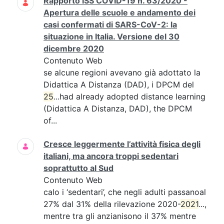
Rapporto ISS COVID-19 n. 63/2020 -
Apertura delle scuole e andamento dei
casi confermati di SARS-CoV-2: la
situazione in Italia. Versione del 30
dicembre 2020
Contenuto Web
se alcune regioni avevano già adottato la
Didattica A Distanza (DAD), i DPCM del
25
...had already adopted distance learning
(Didattica A Distanza, DAD), the DPCM
of...
Cresce leggermente l’attività fisica degli
italiani, ma ancora troppi sedentari
soprattutto al Sud
Contenuto Web
calo i ‘sedentari’, che negli adulti passanoal
27% dal 31% della rilevazione 2020-
2021
...,
mentre tra gli anzianisono il 37% mentre