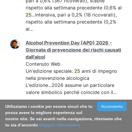
pari a 0,6% (367 ricoverati), stabile
rispetto alla settimana precedente (0,6% al
25
...intensiva, pari a 0,2% (18 ricoverati),
rispetto alla settimana precedente (0,2%
al...
Alcohol Prevention Day (APD) 2026 -
Giornata di prevenzione dei rischi causati
dall'alcol
Contenuto Web
Un'edizione speciale:
25
anni di impegno
nella prevenzione alcologica
L'edizione...2026 assume un particolare
valore simbolico perché coincide con il...
Bollettino 113 fase 3
Utilizziamo i cookie per essere sicuri che tu
Acconsento
possa avere la migliore esperienza sul
Contenuto Web
nostro sito. Se vai avanti nella navigazione, riteniamo che
pari a 0,9% (565 ricoverati), stabile
tu sia d’accordo
Maggiori Informazioni
rispetto alla settimana precedente (0,9% al