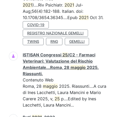
2021
)....Riv Psichiatr.
2021
Jul-
Aug;56(4):182-188. Italian. doi:
10.1708/3654.36345....Epub
2021
Oct 31.
COVID-19
REGISTRO NAZIONALE GEMELLI
TWINS
RNG
GEMELLI
ISTISAN Congressi
25
/C2 - Farmaci
Veterinari: Valutazione del Rischio
Ambientale...Roma, 28
maggio
2025.
Riassunti.
Contenuto Web
Roma, 28
maggio
2025. Riassunti....A cura
di Ines Lacchetti, Laura Mancini e Mario
Carere 2025, v,
25
p....Edited by Ines
Lacchetti, Laura Mancini...