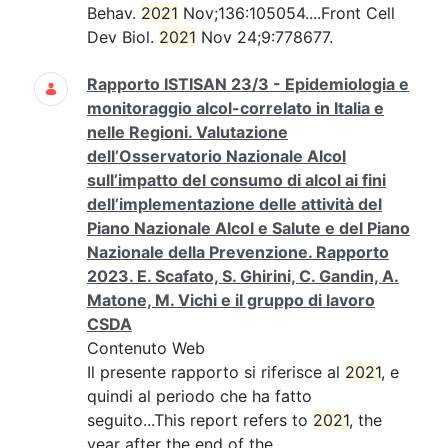
Behav.
2021
Nov;136:105054....Front Cell
Dev Biol.
2021
Nov 24;9:778677.
Rapporto ISTISAN 23/3 - Epidemiologia e
monitoraggio alcol-correlato in Italia e
nelle Regioni. Valutazione
dell’Osservatorio Nazionale Alcol
sull’impatto del consumo di alcol ai fini
dell’implementazione delle attività del
Piano Nazionale Alcol e Salute e del Piano
Nazionale della Prevenzione. Rapporto
2023. E. Scafato, S. Ghirini, C. Gandin, A.
Matone, M. Vichi e il gruppo di lavoro
CSDA
Contenuto Web
Il presente rapporto si riferisce al
2021
, e
quindi al periodo che ha fatto
seguito...This report refers to
2021
, the
year after the end of the...