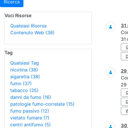
Ricerca
Voci Risorse
Ricerca
31
Qualsiasi Risorsa
Co
Contenuto Web
(38)
31
Tag
D
Qualsiasi Tag
nicotina
(38)
29
sigaretta
(38)
Co
fumo
(37)
29
tabacco
(35)
danni da fumo
(16)
patologie fumo-correlate
(15)
fumo passivo
(12)
vietato fumare
(7)
centri antifumo
(5)
3