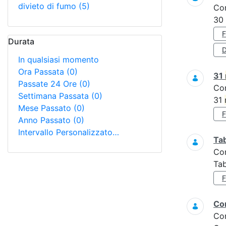
divieto di fumo
(5)
Co
30
Durata
D
In qualsiasi momento
Ora Passata
(0)
31
Passate 24 Ore
(0)
Co
Settimana Passata
(0)
31
Mese Passato
(0)
Anno Passato
(0)
Intervallo Personalizzato…
Tab
Co
Tab
Con
Co