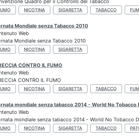
venzione Quadro per il Controllo del Tabacco
FUMO
NICOTINA
SIGARETTA
TABACCO
FUM
ornata Mondiale senza Tabacco 2010
ntenuto Web
ornata Mondiale senza Tabacco 2010
FUMO
NICOTINA
SIGARETTA
RECCIA CONTRO IL FUMO
ntenuto Web
RECCIA CONTRO IL FUMO
FUMO
NICOTINA
SIGARETTA
TABACCO
FUM
ornata mondiale senza tabacco 2014 - World No Tobacco
ntenuto Web
ornata mondiale senza tabacco 2014 - World No Tobacco 
FUMO
NICOTINA
SIGARETTA
TABACCO
PAT