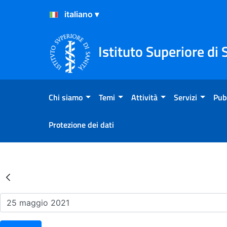
Salta al Contenuto
Salta al Footer
Istituto Superiore di 
Chi siamo
Temi
Attività
Servizi
Pub
Protezione dei dati
Risultati della Ricerca - Ev