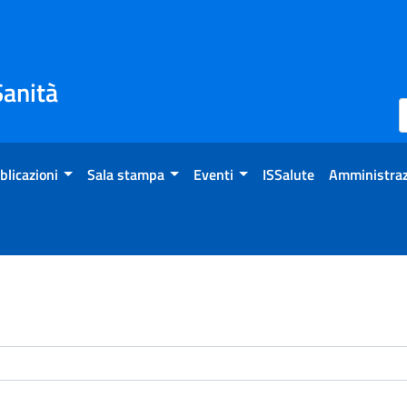
Sanità
blicazioni
Sala stampa
Eventi
ISSalute
Amministraz
enti