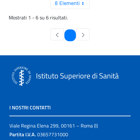
8 Elementi
Mostrati 1 - 6 su 6 risultati.
Pagina
1
Istituto Superiore di Sanità
I NOSTRI CONTATTI
Viale Regina Elena 299, 00161 – Roma (I)
Partita I.V.A.
03657731000