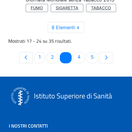
FUMO
SIGARETTA
TABACCO
8 Elementi
Mostrati 17 - 24 su 35 risultati.
Pagina
Pagina
Pagina
Pagina
Pagina
1
2
3
4
5
Istituto Superiore di Sanità
I NOSTRI CONTATTI