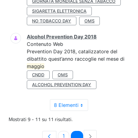
GIORNATA MONDIALE SENZA TABACCO
SIGARETTA ELETTRONICA
NO TOBACCO DAY
OMS
Alcohol Prevention Day 2018
Contenuto Web
Prevention Day 2018, catalizzatore del
dibattito quest’anno raccoglie nel mese di
maggio
CNDD
OMS
ALCOHOL PREVENTION DAY
8 Elementi
Mostrati 9 - 11 su 11 risultati.
Pagina
Pagina
1
2