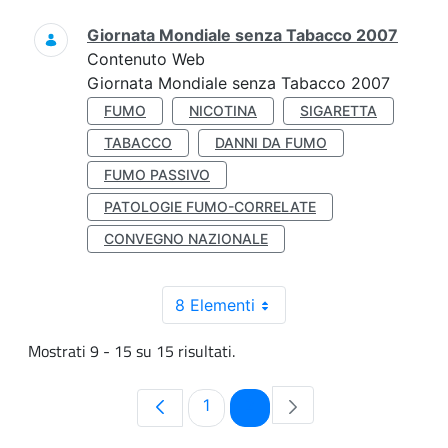
Giornata Mondiale senza Tabacco 2007
Contenuto Web
Giornata Mondiale senza Tabacco 2007
FUMO
NICOTINA
SIGARETTA
TABACCO
DANNI DA FUMO
FUMO PASSIVO
PATOLOGIE FUMO-CORRELATE
CONVEGNO NAZIONALE
8 Elementi
Mostrati 9 - 15 su 15 risultati.
Pagina
Pagina
1
2