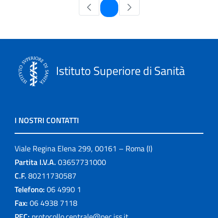
Pagina
1
Istituto Superiore di Sanità
I NOSTRI CONTATTI
Viale Regina Elena 299, 00161 – Roma (I)
Partita I.V.A.
03657731000
C.F.
80211730587
Telefono:
06 4990 1
Fax:
06 4938 7118
PEC:
protocollo.centrale@pec.iss.it