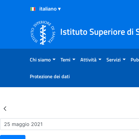
Salta al Contenuto
Salta al Footer
Istituto Superiore di 
Chi siamo
Temi
Attività
Servizi
Pub
Protezione dei dati
Risultati della Ricerca - Ev