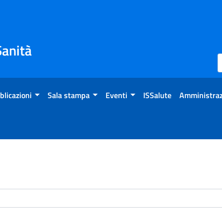
Sanità
blicazioni
Sala stampa
Eventi
ISSalute
Amministraz
enti