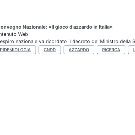
Convegno Nazionale: «Il gioco d’azzardo in Italia»
ntenuto Web
respiro nazionale va ricordato il decreto del Ministro della 
EPIDEMIOLOGIA
CNDD
AZZARDO
RICERCA