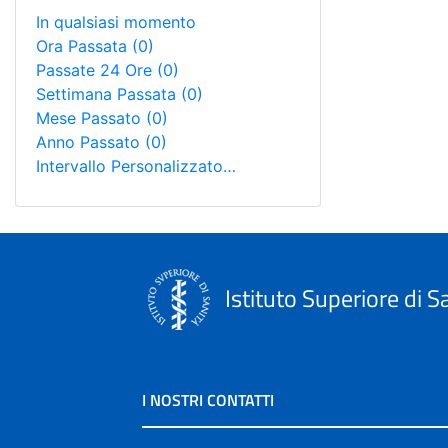
In qualsiasi momento
Ora Passata
(0)
Passate 24 Ore
(0)
Settimana Passata
(0)
Mese Passato
(0)
Anno Passato
(0)
Intervallo Personalizzato…
Istituto Superiore di S
I NOSTRI CONTATTI