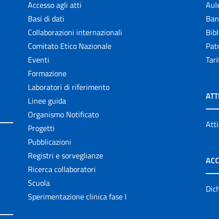
Accesso agli atti
Aul
Basi di dati
Ban
Collaborazioni internazionali
Bibl
Comitato Etico Nazionale
Patr
Eventi
Tari
Formazione
Laboratori di riferimento
ATT
Linee guida
Organismo Notificato
Atti
Progetti
Pubblicazioni
Registri e sorveglianze
ACC
Ricerca collaboratori
Scuola
Dich
Sperimentazione clinica fase I