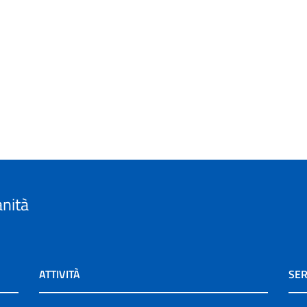
anità
ATTIVITÀ
SER