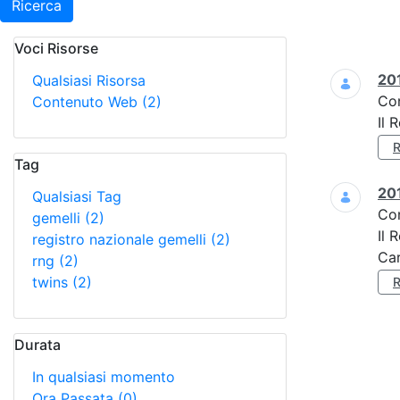
Ricerca
Voci Risorse
Ricerca
201
Qualsiasi Risorsa
Co
Contenuto Web
(2)
Il 
Tag
201
Qualsiasi Tag
Co
gemelli
(2)
Il 
registro nazionale gemelli
(2)
Car
rng
(2)
twins
(2)
Durata
In qualsiasi momento
Ora Passata
(0)