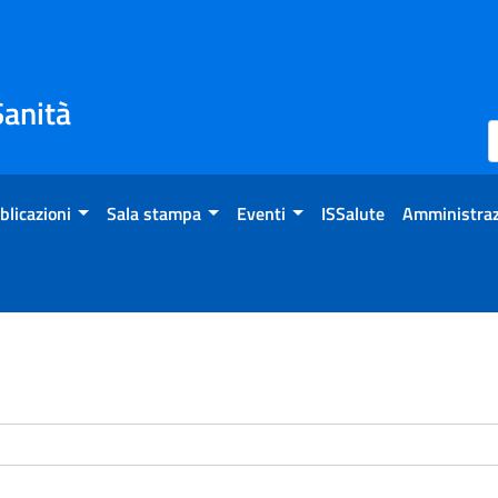
Sanità
blicazioni
Sala stampa
Eventi
ISSalute
Amministraz
enti