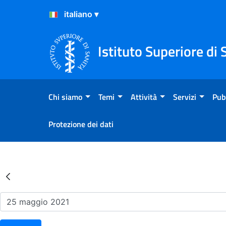
Salta al Contenuto
Salta al Footer
Istituto Superiore di 
Chi siamo
Temi
Attività
Servizi
Pub
Protezione dei dati
Risultati della Ricerca - Ev