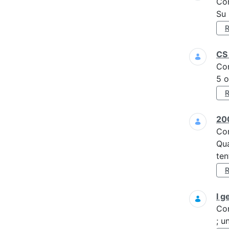
Co
Su 
CS 
Co
5 o
200
Co
Qua
ten
I g
Co
; u