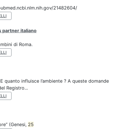
://pubmed.ncbi.nlm.nih.gov/21482604/
LLI
 partner italiano
ambini di Roma.
LLI
? E quanto influisce l’ambiente ? A queste domande
el Registro...
LLI
nore” (Genesi,
25