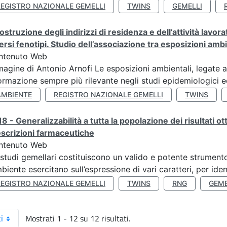
REGISTRO NAZIONALE GEMELLI
TWINS
GEMELLI
ostruzione degli indirizzi di residenza e dell’attività lavo
ersi fenotipi. Studio dell’associazione tra esposizioni amb
ntenuto Web
agine di Antonio Arnofi Le esposizioni ambientali, legate all
ormazione sempre più rilevante negli studi epidemiologici ed
AMBIENTE
REGISTRO NAZIONALE GEMELLI
TWINS
8 - Generalizzabilità a tutta la popolazione dei risultati ot
scrizioni farmaceutiche
ntenuto Web
 studi gemellari costituiscono un valido e potente strumento 
mbiente esercitano sull’espressione di vari caratteri, per ident
REGISTRO NAZIONALE GEMELLI
TWINS
RNG
GEME
Mostrati 1 - 12 su 12 risultati.
i