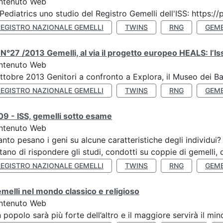
ntenuto Web
Pediatrics uno studio del Registro Gemelli dell'ISS: https
REGISTRO NAZIONALE GEMELLI
TWINS
RNG
GEME
N°27 /2013 Gemelli, al via il progetto europeo HEALS: l’Iss
ntenuto Web
ttobre 2013 Genitori a confronto a Explora, il Museo dei B
REGISTRO NAZIONALE GEMELLI
TWINS
RNG
GEME
9 - ISS, gemelli sotto esame
ntenuto Web
nto pesano i geni su alcune caratteristiche degli individui
tano di rispondere gli studi, condotti su coppie di gemelli, d
REGISTRO NAZIONALE GEMELLI
TWINS
RNG
GEME
emelli nel mondo classico e religioso
ntenuto Web
n popolo sarà più forte dell’altro e il maggiore servirà il mi