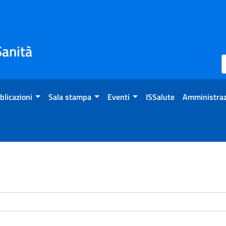
Sanità
blicazioni
Sala stampa
Eventi
ISSalute
Amministraz
enti