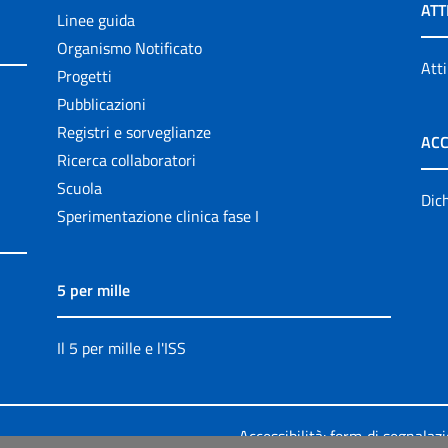
ATT
Linee guida
Organismo Notificato
Atti
Progetti
Pubblicazioni
Registri e sorveglianze
ACC
Ricerca collaboratori
Scuola
Dich
Sperimentazione clinica fase I
5 per mille
Il 5 per mille e l'ISS
Accessibilità: form di segnalaz