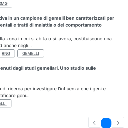
RMG
rativa in un campione di gemelli ben caratterizzati per
ientali e tratti di malattia o del comportamento
a zona in cui si abita o si lavora, costituiscono una
 anche negli...
RNG
GEMELLI
tenuti dagli studi gemellari. Uno studio sulle
di ricerca per investigare l’influenza che i geni e
ificare geni...
LLI
Pagina
1