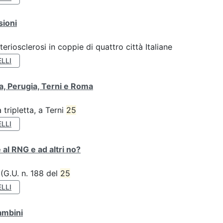
sioni
teriosclerosi in coppie di quattro città Italiane
LLI
va, Perugia, Terni e Roma
tripletta, a Terni
25
LLI
 al RNG e ad altri no?
 (G.U. n. 188 del
25
LLI
ambini