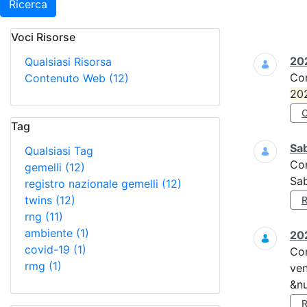
Ricerca
Voci Risorse
Ricerca
202
Qualsiasi Risorsa
Co
Contenuto Web
(12)
20
Tag
Sa
Qualsiasi Tag
Co
gemelli
(12)
Sa
registro nazionale gemelli
(12)
twins
(12)
rng
(11)
ambiente
(1)
202
covid-19
(1)
Co
rmg
(1)
ven
&nu