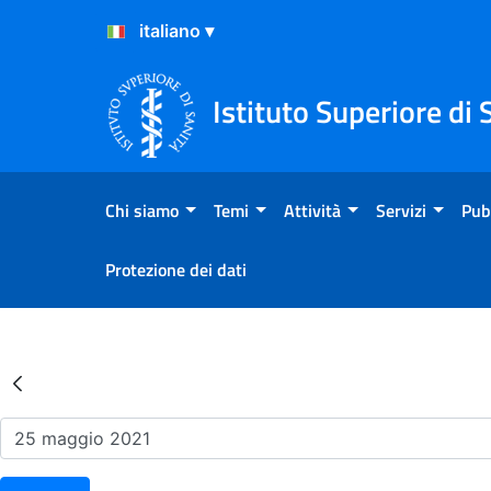
Salta al Contenuto
Salta al Footer
Istituto Superiore di 
Chi siamo
Temi
Attività
Servizi
Pub
Protezione dei dati
Risultati della Ricerca - Ev