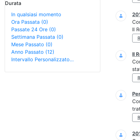
Durata
In qualsiasi momento
201
Ora Passata
(0)
Co
Passate 24 Ore
(0)
Il 
Settimana Passata
(0)
Mese Passato
(0)
Anno Passato
(12)
Il 
Intervallo Personalizzato…
Co
sta
Per
Co
tra
201