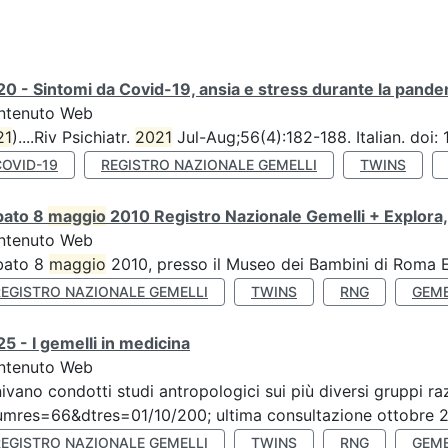
0 - Sintomi da Covid-19, ansia e stress durante la pandemi
ntenuto Web
21
)....Riv Psichiatr.
2021
Jul-Aug;56(4):182-188. Italian. doi
COVID-19
REGISTRO NAZIONALE GEMELLI
TWINS
bato 8
maggio
2010 Registro Nazionale Gemelli + Explora,
ntenuto Web
bato 8
maggio
2010, presso il Museo dei Bambini di Roma Ex
REGISTRO NAZIONALE GEMELLI
TWINS
RNG
GEME
5 - I gemelli in medicina
ntenuto Web
ivano condotti studi antropologici sui più diversi gruppi raz
mres=66&dtres=01/10/200; ultima consultazione ottobre 20
REGISTRO NAZIONALE GEMELLI
TWINS
RNG
GEME