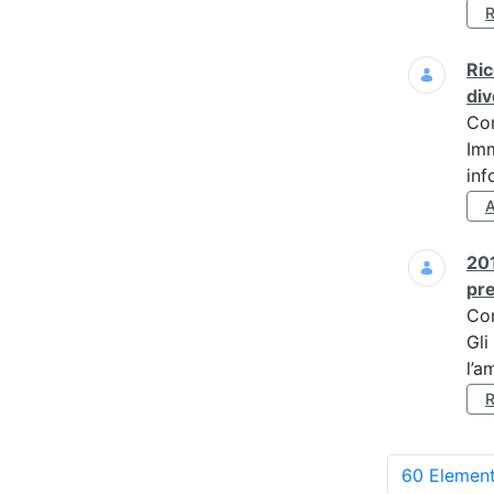
Ric
div
Co
Imm
inf
201
pre
Co
Gli
l’a
60 Element