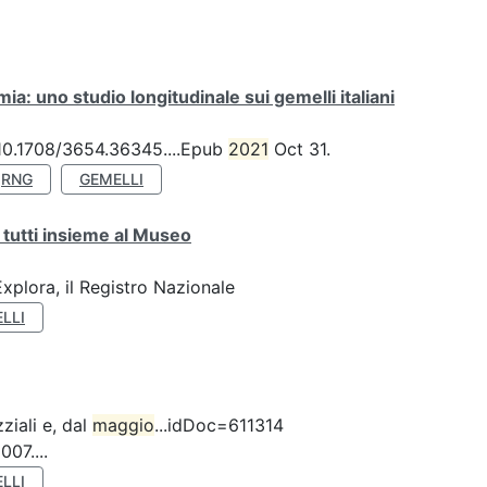
a: uno studio longitudinale sui gemelli italiani
: 10.1708/3654.36345....Epub
2021
Oct 31.
RNG
GEMELLI
 tutti insieme al Museo
plora, il Registro Nazionale
LLI
ziali e, dal
maggio
...idDoc=611314
07....
LLI