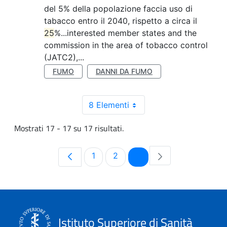
del 5% della popolazione faccia uso di
tabacco entro il 2040, rispetto a circa il
25
%...interested member states and the
commission in the area of tobacco control
(JATC2),...
FUMO
DANNI DA FUMO
8 Elementi
Mostrati 17 - 17 su 17 risultati.
Pagina
Pagina
Pagina
1
2
3
Istituto Superiore di Sanità