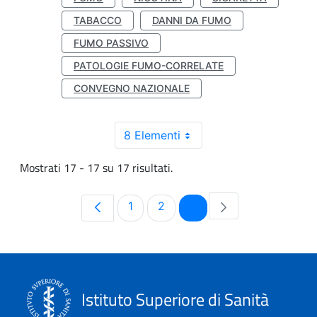
TABACCO
DANNI DA FUMO
FUMO PASSIVO
PATOLOGIE FUMO-CORRELATE
CONVEGNO NAZIONALE
8 Elementi
Mostrati 17 - 17 su 17 risultati.
Pagina
Pagina
Pagina
1
2
3
Istituto Superiore di Sanità