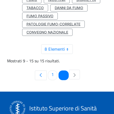
TABACCO
DANNI DA FUMO
FUMO PASSIVO
PATOLOGIE FUMO-CORRELATE
CONVEGNO NAZIONALE
8 Elementi
Mostrati 9 - 15 su 15 risultati.
Pagina
Pagina
1
2
Istituto Superiore di Sanità