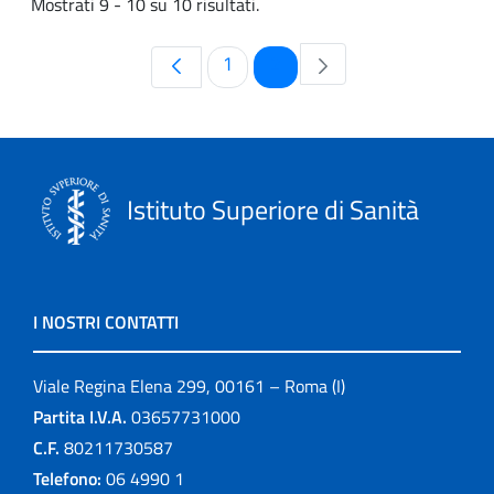
Mostrati 9 - 10 su 10 risultati.
Pagina
Pagina
1
2
Istituto Superiore di Sanità
I NOSTRI CONTATTI
Viale Regina Elena 299, 00161 – Roma (I)
Partita I.V.A.
03657731000
C.F.
80211730587
Telefono:
06 4990 1