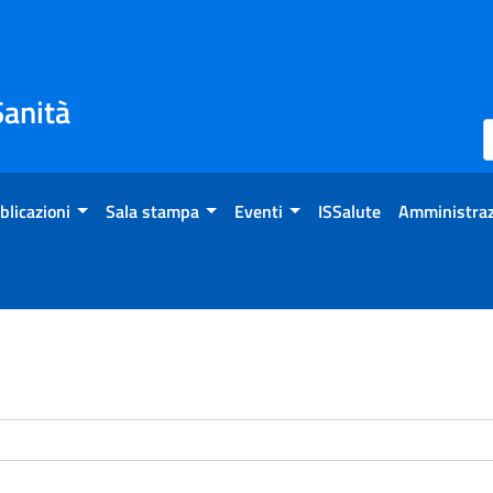
Sanità
blicazioni
Sala stampa
Eventi
ISSalute
Amministraz
enti