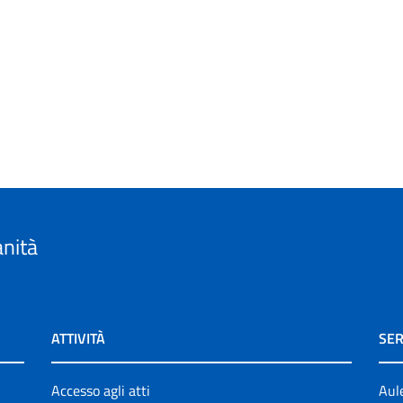
anità
ATTIVITÀ
SER
Accesso agli atti
Aul