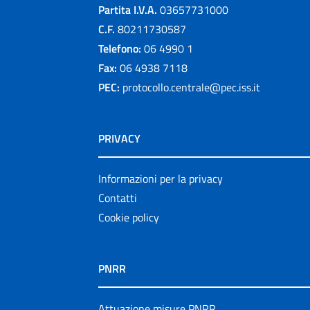
Partita I.V.A.
03657731000
C.F.
80211730587
Telefono:
06 4990 1
Fax:
06 4938 7118
PEC:
protocollo.centrale@pec.iss.it
PRIVACY
Informazioni per la privacy
Contatti
Cookie policy
PNRR
Attuazione misure PNRR