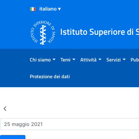
Salta al Contenuto
Salta al Footer
Istituto Superiore di 
Chi siamo
Temi
Attività
Servizi
Pub
Protezione dei dati
Risultati della Ricerca - Ev