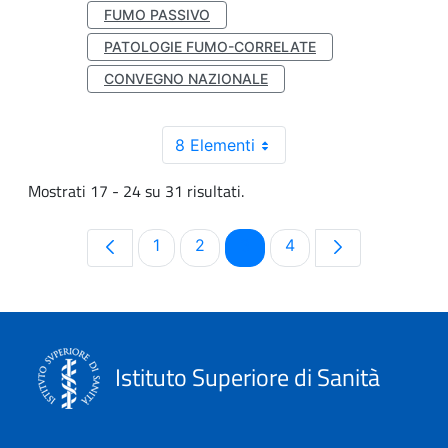
FUMO PASSIVO
PATOLOGIE FUMO-CORRELATE
CONVEGNO NAZIONALE
8 Elementi
Mostrati 17 - 24 su 31 risultati.
Pagina
Pagina
Pagina
Pagina
1
2
3
4
Istituto Superiore di Sanità