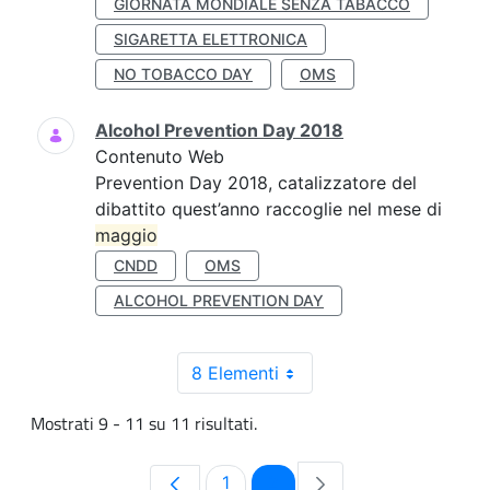
GIORNATA MONDIALE SENZA TABACCO
SIGARETTA ELETTRONICA
NO TOBACCO DAY
OMS
Alcohol Prevention Day 2018
Contenuto Web
Prevention Day 2018, catalizzatore del
dibattito quest’anno raccoglie nel mese di
maggio
CNDD
OMS
ALCOHOL PREVENTION DAY
8 Elementi
Mostrati 9 - 11 su 11 risultati.
Pagina
Pagina
1
2