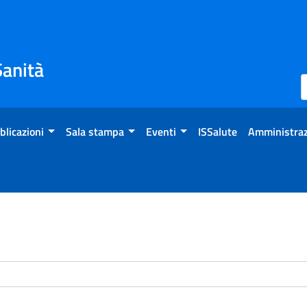
Sanità
blicazioni
Sala stampa
Eventi
ISSalute
Amministraz
enti