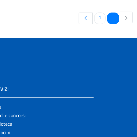
Pagina
Pagina
1
2
VIZI
e
di e concorsi
ioteca
ocini