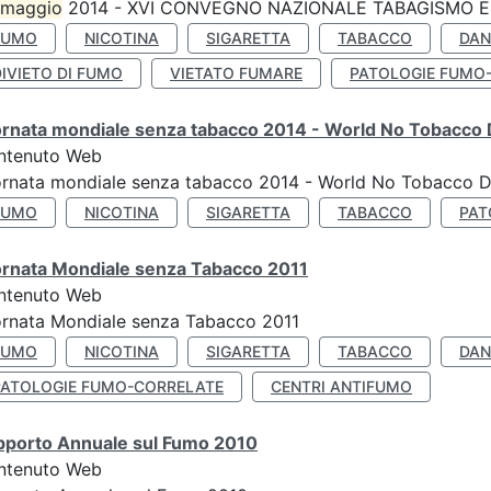
maggio
2014 - XVI CONVEGNO NAZIONALE TABAGISMO E 
FUMO
NICOTINA
SIGARETTA
TABACCO
DAN
IVIETO DI FUMO
VIETATO FUMARE
PATOLOGIE FUMO
ornata mondiale senza tabacco 2014 - World No Tobacco
ntenuto Web
ornata mondiale senza tabacco 2014 - World No Tobacco 
FUMO
NICOTINA
SIGARETTA
TABACCO
PAT
ornata Mondiale senza Tabacco 2011
ntenuto Web
rnata Mondiale senza Tabacco 2011
FUMO
NICOTINA
SIGARETTA
TABACCO
DAN
PATOLOGIE FUMO-CORRELATE
CENTRI ANTIFUMO
pporto Annuale sul Fumo 2010
ntenuto Web