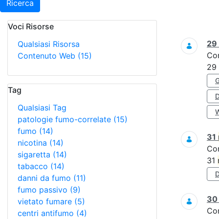
Ricerca
Voci Risorse
Ricerca
29
Qualsiasi Risorsa
Co
Contenuto Web
(15)
29
Tag
Qualsiasi Tag
patologie fumo-correlate
(15)
fumo
(14)
31
nicotina
(14)
Co
sigaretta
(14)
31
tabacco
(14)
danni da fumo
(11)
fumo passivo
(9)
3
vietato fumare
(5)
Co
centri antifumo
(4)