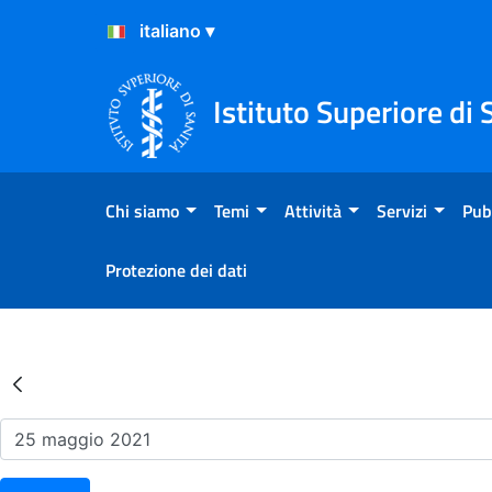
Salta al Contenuto
Salta al Footer
Istituto Superiore di 
Chi siamo
Temi
Attività
Servizi
Pub
Protezione dei dati
Risultati della Ricerca - Ev