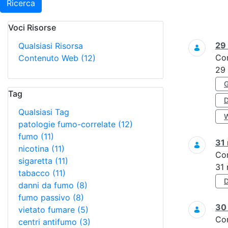
Ricerca
Voci Risorse
Ricerca
29
Qualsiasi Risorsa
Co
Contenuto Web
(12)
29
Tag
Qualsiasi Tag
patologie fumo-correlate
(12)
fumo
(11)
31
nicotina
(11)
Co
sigaretta
(11)
31
tabacco
(11)
danni da fumo
(8)
fumo passivo
(8)
3
vietato fumare
(5)
Co
centri antifumo
(3)