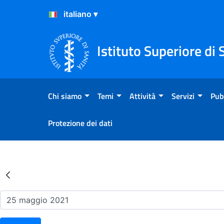
Salta al Contenuto
Salta al Footer
Istituto Superiore di 
Chi siamo
Temi
Attività
Servizi
Pub
Protezione dei dati
Risultati della Ricerca - Ev