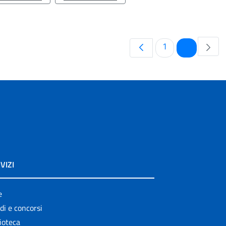
Pagina
Pagina
1
2
VIZI
e
di e concorsi
ioteca