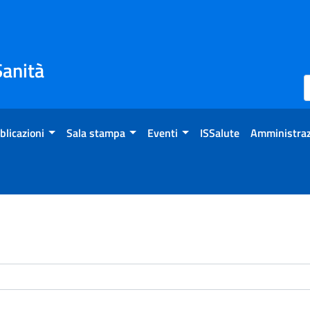
Sanità
blicazioni
Sala stampa
Eventi
ISSalute
Amministraz
enti