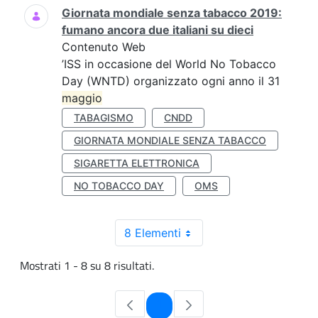
Giornata mondiale senza tabacco 2019:
fumano ancora due italiani su dieci
Contenuto Web
’ISS in occasione del World No Tobacco
Day (WNTD) organizzato ogni anno il 31
maggio
TABAGISMO
CNDD
GIORNATA MONDIALE SENZA TABACCO
SIGARETTA ELETTRONICA
NO TOBACCO DAY
OMS
8 Elementi
Mostrati 1 - 8 su 8 risultati.
Pagina
1