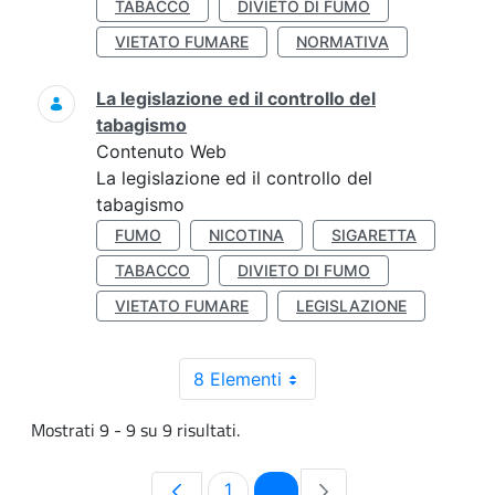
TABACCO
DIVIETO DI FUMO
VIETATO FUMARE
NORMATIVA
La legislazione ed il controllo del
tabagismo
Contenuto Web
La legislazione ed il controllo del
tabagismo
FUMO
NICOTINA
SIGARETTA
TABACCO
DIVIETO DI FUMO
VIETATO FUMARE
LEGISLAZIONE
8 Elementi
Mostrati 9 - 9 su 9 risultati.
Pagina
Pagina
1
2