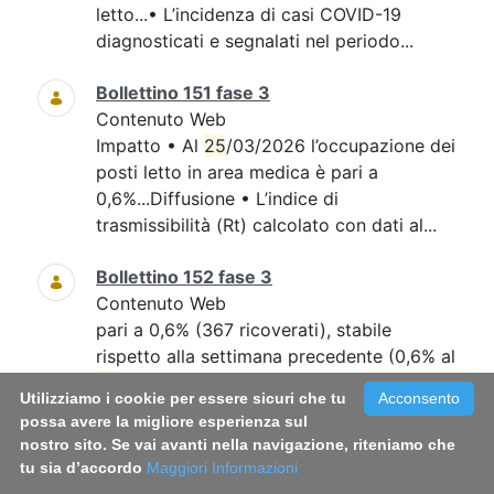
letto...• L’incidenza di casi COVID-19
diagnosticati e segnalati nel periodo...
Bollettino 151 fase 3
Contenuto Web
Impatto • Al
25
/03/2026 l’occupazione dei
posti letto in area medica è pari a
0,6%...Diffusione • L’indice di
trasmissibilità (Rt) calcolato con dati al...
Bollettino 152 fase 3
Contenuto Web
pari a 0,6% (367 ricoverati), stabile
rispetto alla settimana precedente (0,6% al
25
...intensiva, pari a 0,2% (18 ricoverati),
Utilizziamo i cookie per essere sicuri che tu
Acconsento
rispetto alla settimana precedente (0,2%
possa avere la migliore esperienza sul
al...
nostro sito. Se vai avanti nella navigazione, riteniamo che
tu sia d’accordo
Maggiori Informazioni
Bollettino 148 fase 3