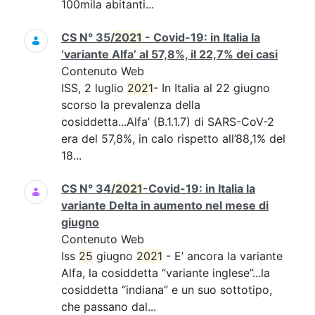
100mila abitanti...
CS N° 35/
2021
- Covid-19: in Italia la
‘variante Alfa’ al 57,8%, il 22,7% dei casi
Contenuto Web
ISS, 2 luglio
2021
- In Italia al 22 giugno
scorso la prevalenza della
cosiddetta...Alfa’ (B.1.1.7) di SARS-CoV-2
era del 57,8%, in calo rispetto all’88,1% del
18...
CS N° 34/
2021
-Covid-19: in Italia la
variante Delta in aumento nel mese di
giugno
Contenuto Web
Iss
25
giugno
2021
- E’ ancora la variante
Alfa, la cosiddetta “variante inglese”...la
cosiddetta “indiana” e un suo sottotipo,
che passano dal...