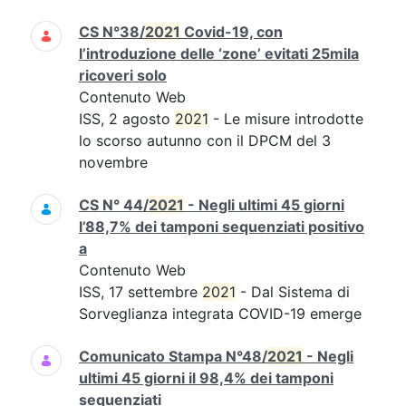
CS N°38/
2021
Covid-19, con
l’introduzione delle ‘zone’ evitati 25mila
ricoveri solo
Contenuto Web
ISS, 2 agosto
2021
- Le misure introdotte
lo scorso autunno con il DPCM del 3
novembre
CS N° 44/
2021
- Negli ultimi 45 giorni
l’88,7% dei tamponi sequenziati positivo
a
Contenuto Web
ISS, 17 settembre
2021
- Dal Sistema di
Sorveglianza integrata COVID-19 emerge
Comunicato Stampa N°48/
2021
- Negli
ultimi 45 giorni il 98,4% dei tamponi
sequenziati