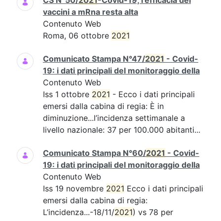
CS N°50/
2021
-Covid-19, l’efficacia dei
vaccini a mRna resta alta
Contenuto Web
Roma, 06 ottobre
2021
Comunicato Stampa N°47/
2021
- Covid-
19: i dati principali del monitoraggio della
Contenuto Web
Iss 1 ottobre
2021
- Ecco i dati principali
emersi dalla cabina di regia: È in
diminuzione...l’incidenza settimanale a
livello nazionale: 37 per 100.000 abitanti...
Comunicato Stampa N°60/
2021
- Covid-
19: i dati principali del monitoraggio della
Contenuto Web
Iss 19 novembre
2021
Ecco i dati principali
emersi dalla cabina di regia:
L’incidenza...-18/11/
2021
) vs 78 per