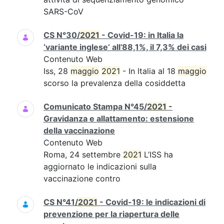
SARS-CoV
CS N°30/
2021
- Covid-19: in Italia la
‘variante inglese’ all’88,1%, il 7,3% dei casi
Contenuto Web
Iss, 28
maggio
2021
- In Italia al 18
maggio
scorso la prevalenza della cosiddetta
Comunicato Stampa N°45/
2021
-
Gravidanza e allattamento: estensione
della vaccinazione
Contenuto Web
Roma, 24 settembre
2021
L’ISS ha
aggiornato le indicazioni sulla
vaccinazione contro
CS N°41/
2021
- Covid-19: le indicazioni di
prevenzione per la riapertura delle