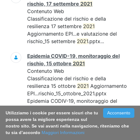
rischio, 17 settembre
2021
Contenuto Web
Classificazione del rischio e della
resilienza 17 settembre
2021
Aggiornamento EPI...e valutazione del
rischio_15 settembre
2021
.pptx...
Epidemia COVID-19, monitoraggio del
rischio, 15 ottobre
2021
Contenuto Web
Classificazione del rischio e della
resilienza 15 ottobre
2021
Aggiornamento
EPI...rischio_15_ottobre_2021.pptx
Epidemia CODIV-19, monitoraggio del
rischio, 15 ottobre...
Utilizziamo i cookie per essere sicuri che tu
Acconsento
possa avere la migliore esperienza sul
Epidemia COVID-19, monitoraggio del
nostro sito. Se vai avanti nella navigazione, riteniamo che
rischio, 19 novembre
2021
tu sia d’accordo
Maggiori Informazioni
Contenuto Web