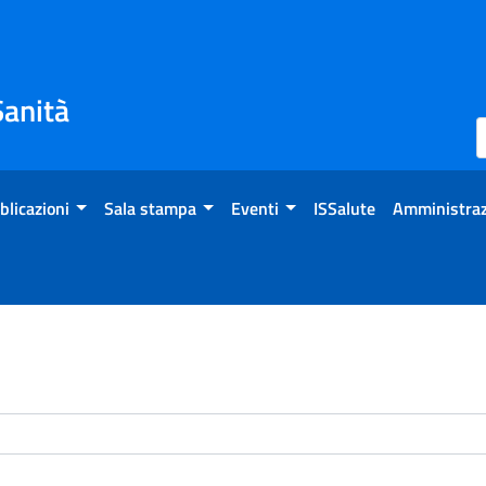
Sanità
blicazioni
Sala stampa
Eventi
ISSalute
Amministraz
enti