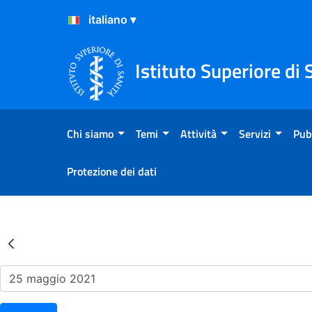
Salta al Contenuto
Salta al Footer
Istituto Superiore di 
Chi siamo
Temi
Attività
Servizi
Pub
Protezione dei dati
Risultati della Ricerca - Ev